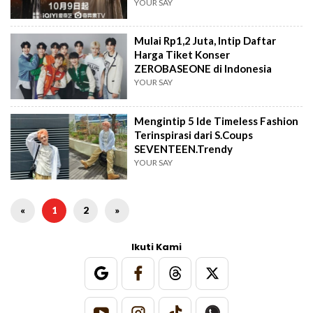
YOUR SAY
Mulai Rp1,2 Juta, Intip Daftar
Harga Tiket Konser
ZEROBASEONE di Indonesia
YOUR SAY
Mengintip 5 Ide Timeless Fashion
Terinspirasi dari S.Coups
SEVENTEEN.Trendy
YOUR SAY
«
1
2
»
Ikuti Kami