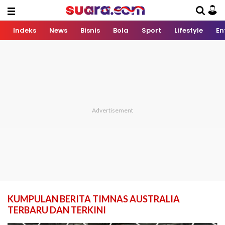
Indeks
News
Bisnis
Bola
Sport
Lifestyle
En
KUMPULAN BERITA TIMNAS AUSTRALIA
TERBARU DAN TERKINI