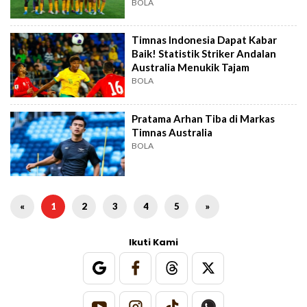
BOLA
Timnas Indonesia Dapat Kabar
Baik! Statistik Striker Andalan
Australia Menukik Tajam
BOLA
Pratama Arhan Tiba di Markas
Timnas Australia
BOLA
«
1
2
3
4
5
»
Ikuti Kami