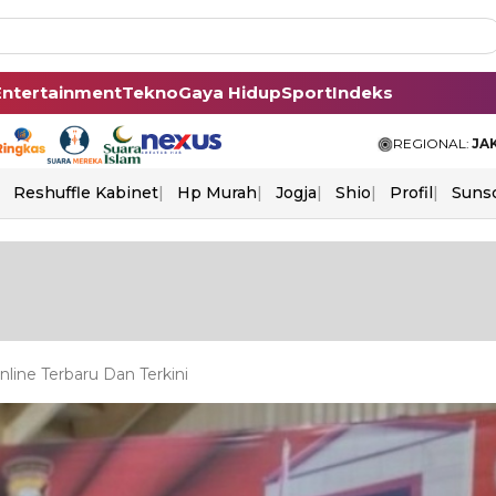
Entertainment
Tekno
Gaya Hidup
Sport
Indeks
REGIONAL:
JA
Reshuffle Kabinet
Hp Murah
Jogja
Shio
Profil
Suns
ine Terbaru Dan Terkini