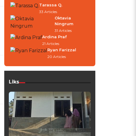
Tarassa Q.
33 Articles
Oktavia
Ningrum
31 Articles
Ardina Praf
21 Articles
Ryan Farizzal
20 Articles
Liks