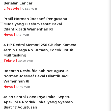
Berjalan Lancar
Lifestyle |
06:37 WIB
Profil Norman Joesoef, Pengusaha
Muda yang Disebut-sebut Bakal
Dilantik Jadi Wamenhan RI
News |
17:21 WIB
4 HP Redmi Memori 256 GB dan Kamera
Jernih Harga Rp1 Jutaan, Cocok untuk
Multitasking
Tekno |
09:29 WIB
Bocoran Reshuffle Kabinet Agustus:
Norman Joesoef Bakal Dilantik Jadi
Wamenhan RI
News |
17:49 WIB
Jalan Santai Cocoknya Pakai Sepatu
Apa? Ini 6 Produk Lokal yang Nyaman
Buat 17 Agustusan