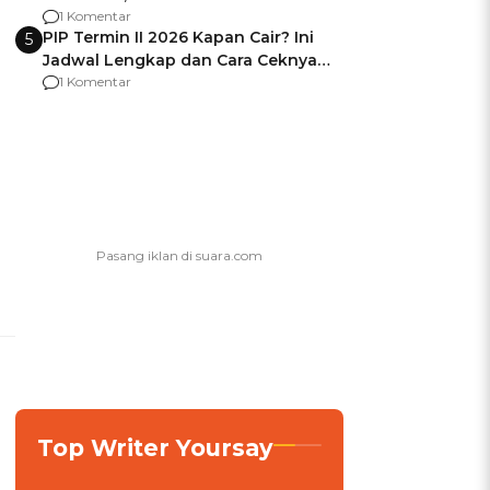
Berencana Pakai Jimat di Pakansari
1 Komentar
PIP Termin II 2026 Kapan Cair? Ini
5
Jadwal Lengkap dan Cara Ceknya
agar Dana Tidak Hangus!
1 Komentar
Top Writer Yoursay