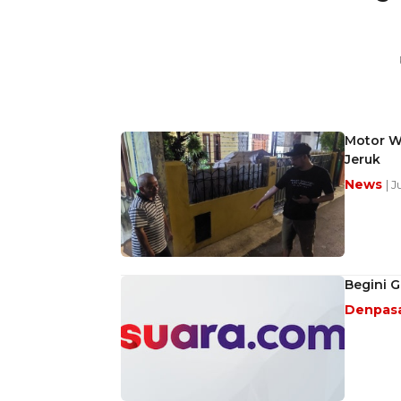
Motor Wa
Jeruk
News
| 
Begini G
Denpas