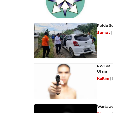
Polda S
Sumut
|
PWI Kal
Utara
Kaltim
|
Wartawa