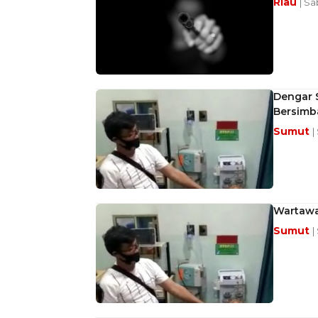
Riau
| Sa
Dengar 
Bersimb
Sumut
|
Wartawa
Sumut
|