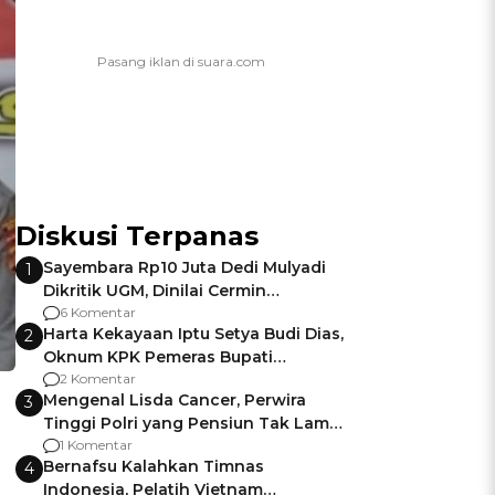
Diskusi Terpanas
Sayembara Rp10 Juta Dedi Mulyadi
1
Dikritik UGM, Dinilai Cermin
Gagalnya Negara Jamin Keamanan
6 Komentar
Harta Kekayaan Iptu Setya Budi Dias,
2
Oknum KPK Pemeras Bupati
Pemalang
2 Komentar
Mengenal Lisda Cancer, Perwira
3
Tinggi Polri yang Pensiun Tak Lama
Usai Jadi Brigjen
1 Komentar
Bernafsu Kalahkan Timnas
4
Indonesia, Pelatih Vietnam