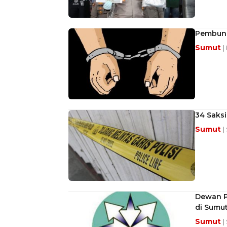
Pembunu
Sumut
|
34 Saksi
Sumut
|
Dewan P
di Sumu
Sumut
|