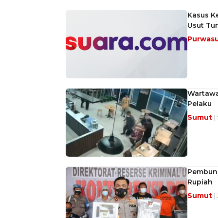
Kasus K
Usut Tu
Purwas
Wartawan
Pelaku
Sumut
|
Pembunu
Rupiah
Sumut
|