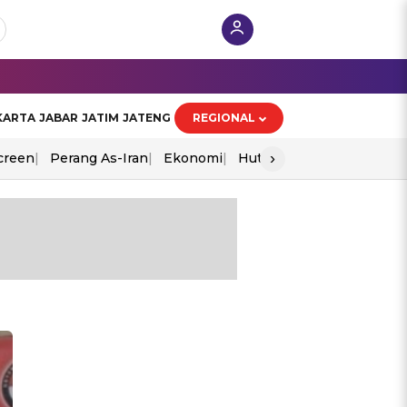
KARTA
JABAR
JATIM
JATENG
REGIONAL
›
creen
Perang As-Iran
Ekonomi
Hut Ri