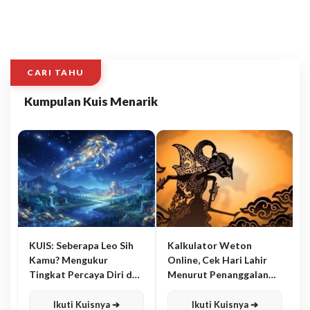
CARI TAHU
Kumpulan Kuis Menarik
KUIS: Seberapa Leo Sih
Kalkulator Weton
Kamu? Mengukur
Online, Cek Hari Lahir
Tingkat Percaya Diri dan
Menurut Penanggalan
Karisma
Jawa
Ikuti Kuisnya ➔
Ikuti Kuisnya ➔