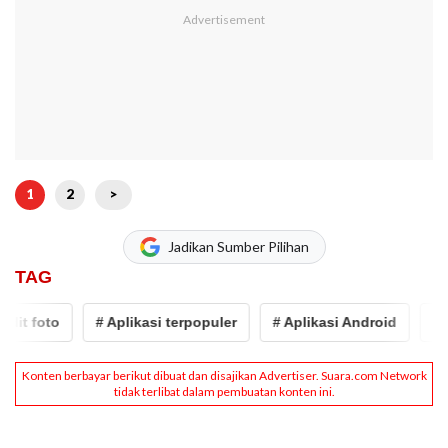
1
2
>
Jadikan Sumber Pilihan
TAG
dit foto
# Aplikasi terpopuler
# Aplikasi Android
# Ap