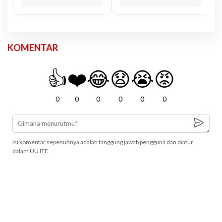
KOMENTAR
👍
❤️
😂
😧
😭
😡
0
0
0
0
0
0
Isi komentar sepenuhnya adalah tanggung jawab pengguna dan diatur
dalam UU ITE