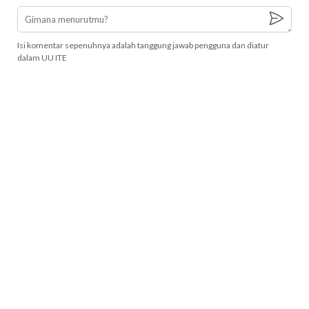
Isi komentar sepenuhnya adalah tanggung jawab pengguna dan diatur
dalam UU ITE