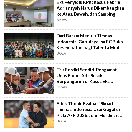
Eks Penyidik KPK: Kasus Febrie
Adriansyah Harus Dikembangkan
ke Atas, Bawah, dan Samping
NEWS
Dari Batam Menuju Timnas
Indonesia, Garudayaksa FC Buka
Kesempatan bagi Talenta Muda
BOLA
Tak Berdiri Sendiri, Pengamat
Unas Endus Ada Sosok
Berpengaruh di Kasus Eks
Jampidsus
NEWS
Erick Thohir Evaluasi Skuad
Timnas Indonesia Usai Gagal di
Piala AFF 2026, John Herdman
Out?
BOLA