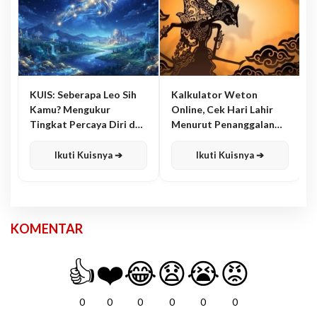
KUIS: Seberapa Leo Sih
Kalkulator Weton
Kamu? Mengukur
Online, Cek Hari Lahir
Tingkat Percaya Diri dan
Menurut Penanggalan
Karisma
Jawa
Ikuti Kuisnya ➔
Ikuti Kuisnya ➔
KOMENTAR
👍
❤️
😂
😧
😭
😡
0
0
0
0
0
0