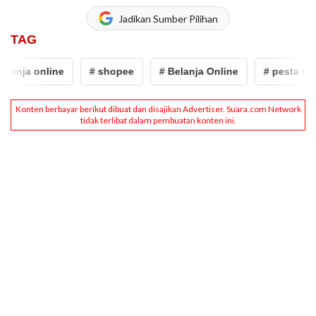
Jadikan Sumber Pilihan
TAG
anja online
# shopee
# Belanja Online
# pesta belan