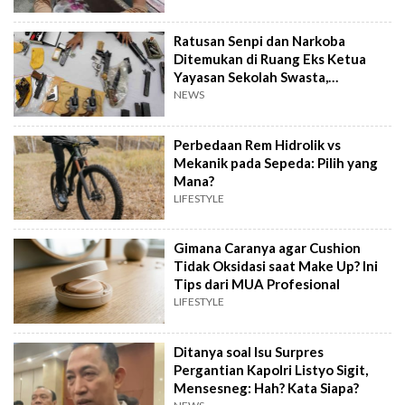
Ratusan Senpi dan Narkoba
Ditemukan di Ruang Eks Ketua
Yayasan Sekolah Swasta,
Pengelola Buka Suara
NEWS
Perbedaan Rem Hidrolik vs
Mekanik pada Sepeda: Pilih yang
Mana?
LIFESTYLE
Gimana Caranya agar Cushion
Tidak Oksidasi saat Make Up? Ini
Tips dari MUA Profesional
LIFESTYLE
Ditanya soal Isu Surpres
Pergantian Kapolri Listyo Sigit,
Mensesneg: Hah? Kata Siapa?