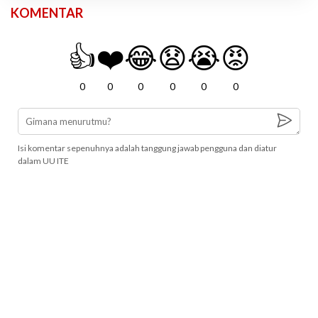
KOMENTAR
👍
❤️
😂
😧
😭
😡
0
0
0
0
0
0
Isi komentar sepenuhnya adalah tanggung jawab pengguna dan diatur
dalam UU ITE