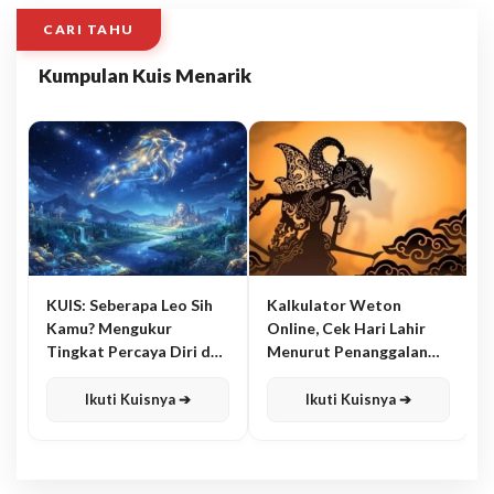
CARI TAHU
Kumpulan Kuis Menarik
KUIS: Seberapa Leo Sih
Kalkulator Weton
Kamu? Mengukur
Online, Cek Hari Lahir
Tingkat Percaya Diri dan
Menurut Penanggalan
Karisma
Jawa
Ikuti Kuisnya ➔
Ikuti Kuisnya ➔