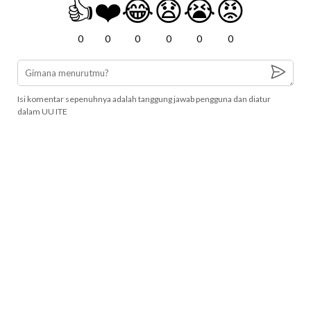
👍
❤️
😂
😧
😭
😡
0
0
0
0
0
0
Isi komentar sepenuhnya adalah tanggung jawab pengguna dan diatur
dalam UU ITE