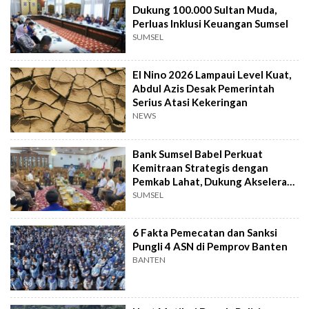
Dukung 100.000 Sultan Muda,
Perluas Inklusi Keuangan Sumsel
SUMSEL
El Nino 2026 Lampaui Level Kuat,
Abdul Azis Desak Pemerintah
Serius Atasi Kekeringan
NEWS
Bank Sumsel Babel Perkuat
Kemitraan Strategis dengan
Pemkab Lahat, Dukung Akselerasi
Ekonomi Daerah
SUMSEL
6 Fakta Pemecatan dan Sanksi
Pungli 4 ASN di Pemprov Banten
BANTEN