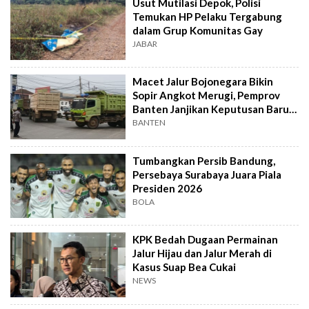
Usut Mutilasi Depok, Polisi
Temukan HP Pelaku Tergabung
dalam Grup Komunitas Gay
JABAR
Macet Jalur Bojonegara Bikin
Sopir Angkot Merugi, Pemprov
Banten Janjikan Keputusan Baru 4
Hari Lagi
BANTEN
Tumbangkan Persib Bandung,
Persebaya Surabaya Juara Piala
Presiden 2026
BOLA
KPK Bedah Dugaan Permainan
Jalur Hijau dan Jalur Merah di
Kasus Suap Bea Cukai
NEWS