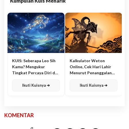
Kumpulan Kuis Menarik
KUIS: Seberapa Leo Sih
Kalkulator Weton
Kamu? Mengukur
Online, Cek Hari Lahir
Tingkat Percaya Diri dan
Menurut Penanggalan
Karisma
Jawa
Ikuti Kuisnya ➔
Ikuti Kuisnya ➔
KOMENTAR