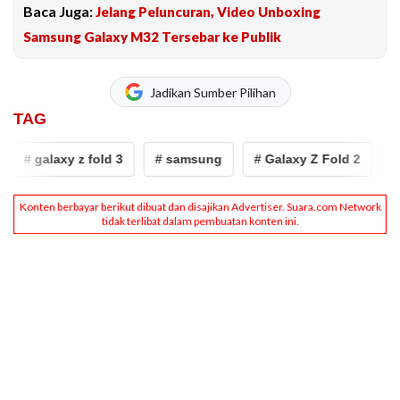
Baca Juga:
Jelang Peluncuran, Video Unboxing
Samsung Galaxy M32 Tersebar ke Publik
Jadikan Sumber Pilihan
TAG
# galaxy z fold 3
# samsung
# Galaxy Z Fold 2
# g