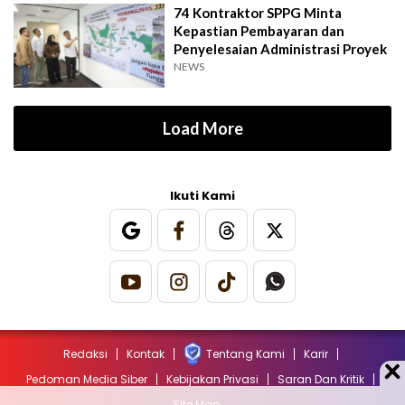
74 Kontraktor SPPG Minta
Kepastian Pembayaran dan
Penyelesaian Administrasi Proyek
NEWS
Load More
Ikuti Kami
Redaksi
Kontak
Tentang Kami
Karir
Pedoman Media Siber
Kebijakan Privasi
Saran Dan Kritik
Site Map