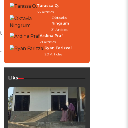
Tarassa Q.
33 Articles
Oktavia
Ningrum
31 Articles
t
Ardina Praf
21 Articles
Ryan Farizzal
h
20 Articles
Liks