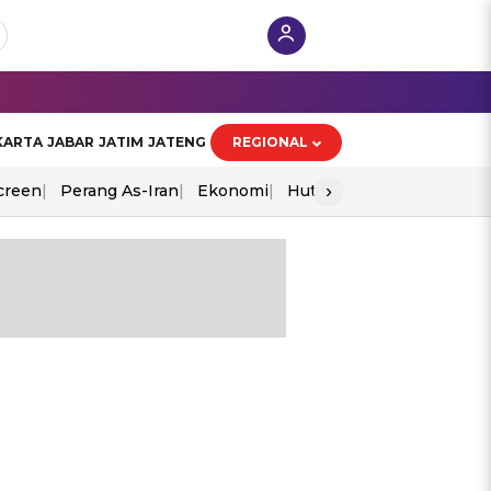
KARTA
JABAR
JATIM
JATENG
REGIONAL
›
creen
Perang As-Iran
Ekonomi
Hut Ri