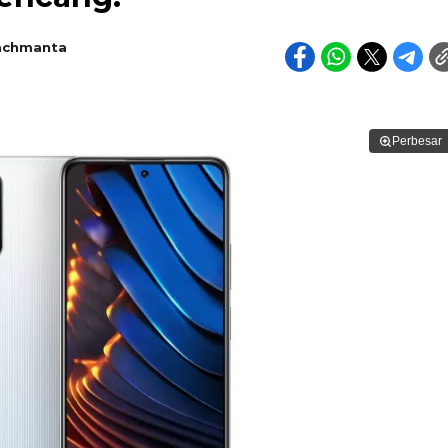
achmanta
Perbesar