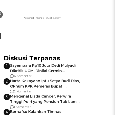
Diskusi Terpanas
Sayembara Rp10 Juta Dedi Mulyadi
1
Dikritik UGM, Dinilai Cermin
Gagalnya Negara Jamin Keamanan
6 Komentar
Harta Kekayaan Iptu Setya Budi Dias,
2
Oknum KPK Pemeras Bupati
Pemalang
2 Komentar
Mengenal Lisda Cancer, Perwira
3
Tinggi Polri yang Pensiun Tak Lama
Usai Jadi Brigjen
1 Komentar
Bernafsu Kalahkan Timnas
4