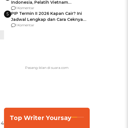
Indonesia, Pelatih Vietnam
Berencana Pakai Jimat di Pakansari
1 Komentar
PIP Termin II 2026 Kapan Cair? Ini
5
Jadwal Lengkap dan Cara Ceknya
agar Dana Tidak Hangus!
1 Komentar
Top Writer Yoursay
 4