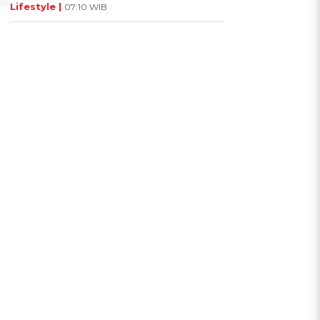
Lifestyle |
07:10 WIB