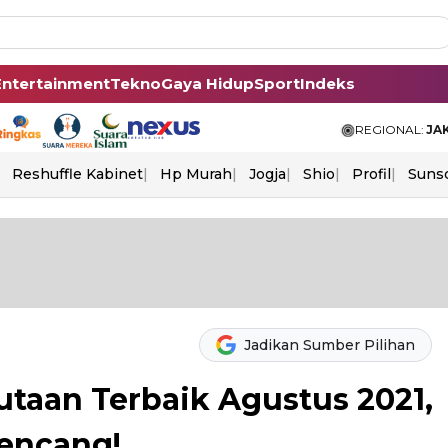
Entertainment
Tekno
Gaya Hidup
Sport
Indeks
REGIONAL:
JA
Reshuffle Kabinet
Hp Murah
Jogja
Shio
Profil
Suns
Jadikan Sumber Pilihan
utaan Terbaik Agustus 2021,
encang!