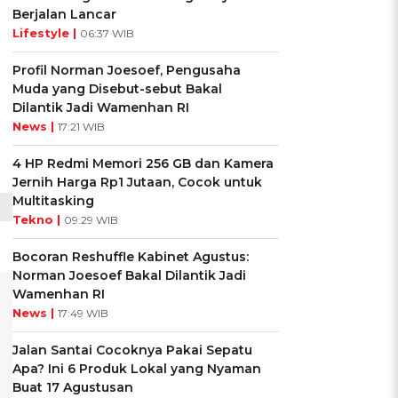
Berjalan Lancar
Lifestyle |
06:37 WIB
Profil Norman Joesoef, Pengusaha
Muda yang Disebut-sebut Bakal
Dilantik Jadi Wamenhan RI
News |
17:21 WIB
4 HP Redmi Memori 256 GB dan Kamera
Jernih Harga Rp1 Jutaan, Cocok untuk
Multitasking
Tekno |
09:29 WIB
Bocoran Reshuffle Kabinet Agustus:
Norman Joesoef Bakal Dilantik Jadi
Wamenhan RI
News |
17:49 WIB
Jalan Santai Cocoknya Pakai Sepatu
Apa? Ini 6 Produk Lokal yang Nyaman
Buat 17 Agustusan