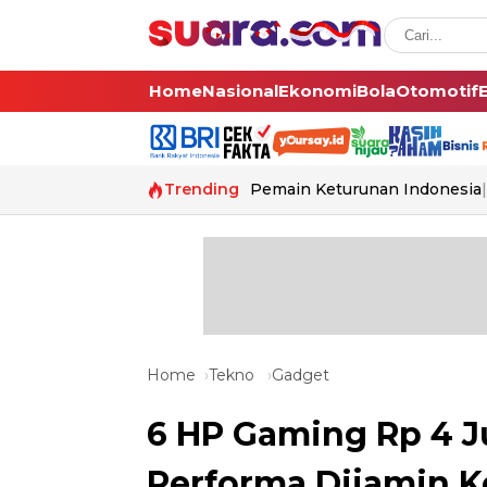
Home
Nasional
Ekonomi
Bola
Otomotif
Trending
Pemain Keturunan Indonesia
Home
Tekno
Gadget
6 HP Gaming Rp 4 J
Performa Dijamin K