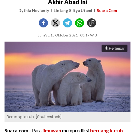
Akhir Abad Ini
Dythia Novianty
Lintang Siltya Utami
Suara.Com
Jum'at, 15 Oktober 2021 | 08:17 WIB
Perbesar
Beruang kutub. [Shutterstock]
Suara.com -
Para
ilmuwan
memprediksi
beruang kutub