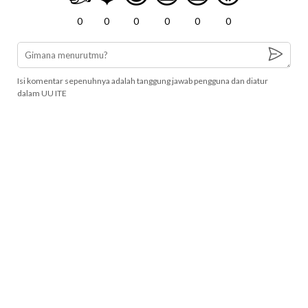
0
0
0
0
0
0
Isi komentar sepenuhnya adalah tanggung jawab pengguna dan diatur
dalam UU ITE