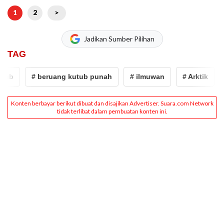
1
2
>
Jadikan Sumber Pilihan
TAG
b
# beruang kutub punah
# ilmuwan
# Arktik
# E