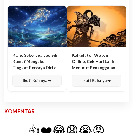
KUIS: Seberapa Leo Sih
Kalkulator Weton
Kamu? Mengukur
Online, Cek Hari Lahir
Tingkat Percaya Diri dan
Menurut Penanggalan
Karisma
Jawa
Ikuti Kuisnya ➔
Ikuti Kuisnya ➔
KOMENTAR
👍
❤️
😂
😧
😭
😡