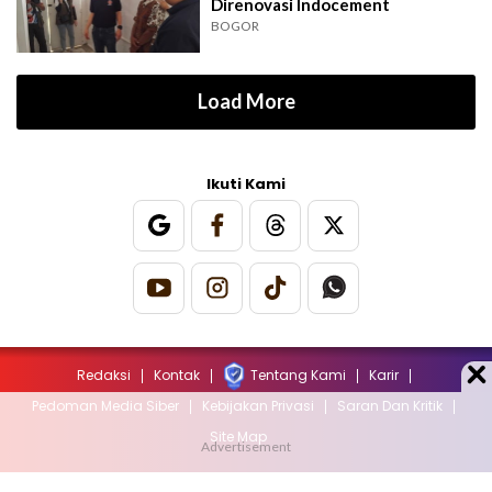
Direnovasi Indocement
BOGOR
Load More
Ikuti Kami
Redaksi
Kontak
Tentang Kami
Karir
Pedoman Media Siber
Kebijakan Privasi
Saran Dan Kritik
Site Map