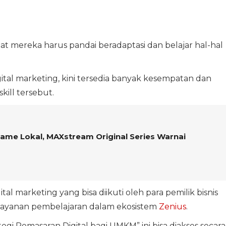
 mereka harus pandai beradaptasi dan belajar hal-hal
ital marketing, kini tersedia banyak kesempatan dan
kill tersebut.
Game Lokal, MAXstream Original Series Warnai
ital marketing yang bisa diikuti oleh para pemilik bisnis
 layanan pembelajaran dalam ekosistem
Zenius
.
gi Pemasaran Digital bagi UMKM” ini bisa diakses secara