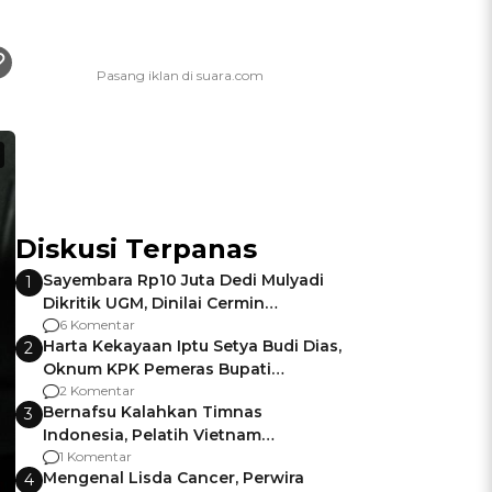
Diskusi Terpanas
Sayembara Rp10 Juta Dedi Mulyadi
1
Dikritik UGM, Dinilai Cermin
Gagalnya Negara Jamin Keamanan
6 Komentar
Harta Kekayaan Iptu Setya Budi Dias,
2
Oknum KPK Pemeras Bupati
Pemalang
2 Komentar
Bernafsu Kalahkan Timnas
3
Indonesia, Pelatih Vietnam
Berencana Pakai Jimat di Pakansari
1 Komentar
Mengenal Lisda Cancer, Perwira
4