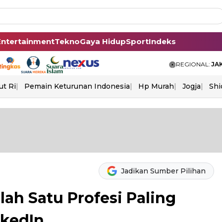
Entertainment
Tekno
Gaya Hidup
Sport
Indeks
REGIONAL:
JA
ut Ri
Pemain Keturunan Indonesia
Hp Murah
Jogja
Shi
Jadikan Sumber Pilihan
lah Satu Profesi Paling
nkedIn