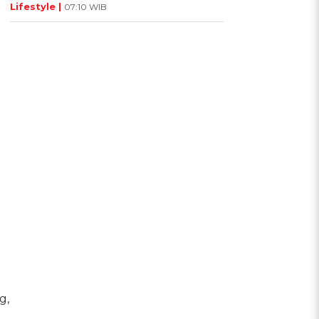
Lifestyle |
07:10 WIB
g,