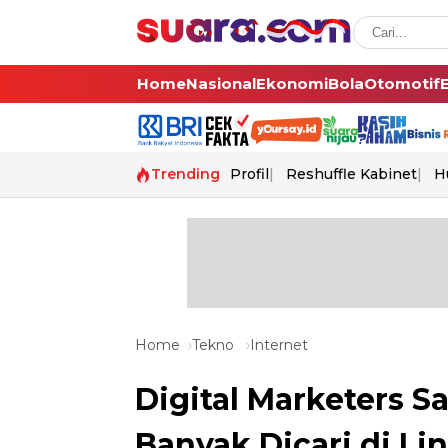
Home
Nasional
Ekonomi
Bola
Otomotif
Trending
Profil
Reshuffle Kabinet
H
Home
Tekno
Internet
Digital Marketers Sa
Banyak Dicari di Li