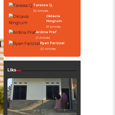
Tarassa Q.
33 Articles
Oktavia
Ningrum
31 Articles
Ardina Praf
21 Articles
Ryan Farizzal
20 Articles
Liks