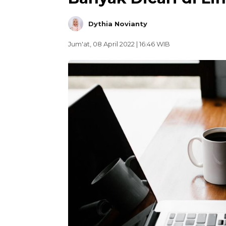
Dythia Novianty
Jum'at, 08 April 2022 | 16:46 WIB