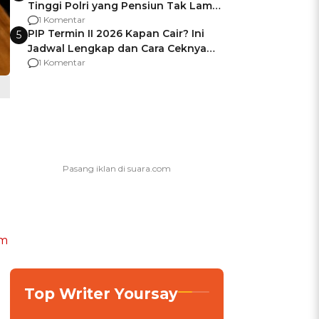
Tinggi Polri yang Pensiun Tak Lama
Usai Jadi Brigjen
1 Komentar
PIP Termin II 2026 Kapan Cair? Ini
5
Jadwal Lengkap dan Cara Ceknya
agar Dana Tidak Hangus!
1 Komentar
rm
Top Writer Yoursay