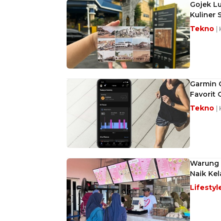
Gojek Lu
Kuliner 
Tekno
|
Garmin 
Favorit 
Tekno
|
Warung I
Naik Kel
Lifestyl