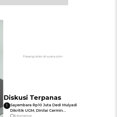
Diskusi Terpanas
Sayembara Rp10 Juta Dedi Mulyadi
1
Dikritik UGM, Dinilai Cermin
Gagalnya Negara Jamin Keamanan
6 Komentar