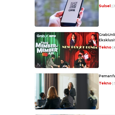
Sulsel
| 
GrabUnl
Eksklusi
Tekno
|
Pemanfaa
Tekno
|