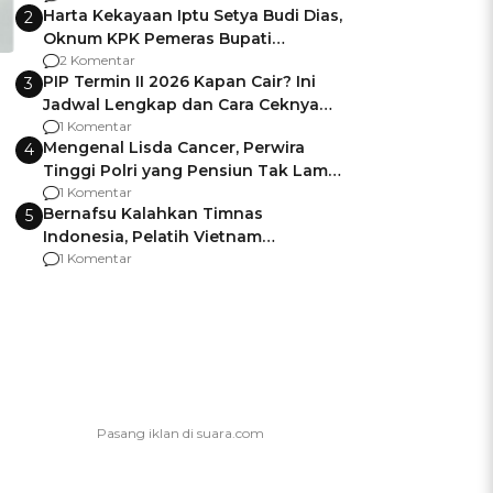
Harta Kekayaan Iptu Setya Budi Dias,
2
Oknum KPK Pemeras Bupati
Pemalang
2 Komentar
PIP Termin II 2026 Kapan Cair? Ini
3
Jadwal Lengkap dan Cara Ceknya
agar Dana Tidak Hangus!
1 Komentar
Mengenal Lisda Cancer, Perwira
4
Tinggi Polri yang Pensiun Tak Lama
Usai Jadi Brigjen
1 Komentar
Bernafsu Kalahkan Timnas
5
Indonesia, Pelatih Vietnam
Berencana Pakai Jimat di Pakansari
1 Komentar