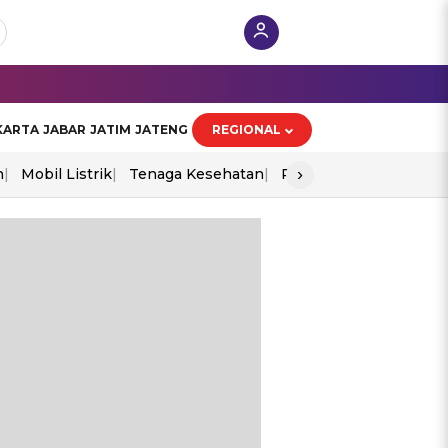
KARTA
JABAR
JATIM
JATENG
REGIONAL
›
n
Mobil Listrik
Tenaga Kesehatan
Perang As-Iran
Ekon