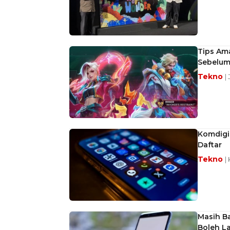
Tips Ama
Sebelum
Tekno
|
Komdigi 
Daftar
Tekno
|
Masih Ba
Boleh La