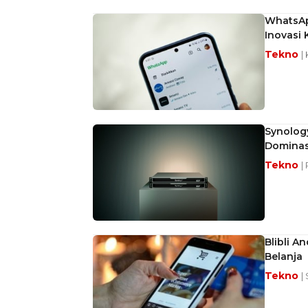
WhatsAp
Inovasi 
Tekno
|
Synology
Dominasi
Tekno
|
Blibli 
Belanja
Tekno
|