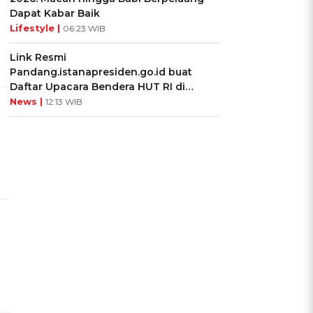
Dapat Kabar Baik
Lifestyle |
06:23 WIB
Link Resmi
Pandang.istanapresiden.go.id buat
Daftar Upacara Bendera HUT RI di
Istana Negara
News |
12:13 WIB