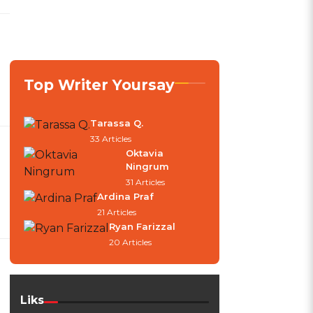
Top Writer Yoursay
Tarassa Q.
33 Articles
Oktavia
Ningrum
31 Articles
Ardina Praf
21 Articles
Ryan Farizzal
20 Articles
Liks