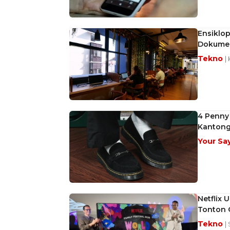
Ensiklop
Dokumen
Tekno
|
4 Penny 
Kantong
Your Sa
Netflix 
Tonton 
Tekno
|