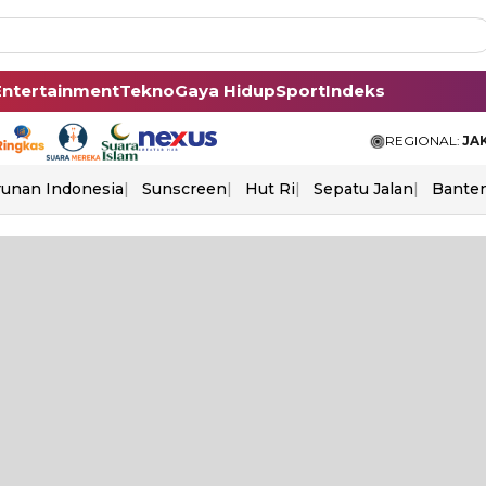
Entertainment
Tekno
Gaya Hidup
Sport
Indeks
REGIONAL:
JA
unan Indonesia
Sunscreen
Hut Ri
Sepatu Jalan
Bante