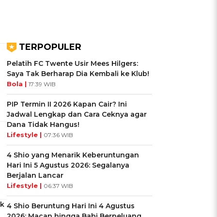
TERPOPULER
Pelatih FC Twente Usir Mees Hilgers:
Saya Tak Berharap Dia Kembali ke Klub!
Bola |
17:39 WIB
PIP Termin II 2026 Kapan Cair? Ini
Jadwal Lengkap dan Cara Ceknya agar
Dana Tidak Hangus!
Lifestyle |
07:36 WIB
4 Shio yang Menarik Keberuntungan
Hari Ini 5 Agustus 2026: Segalanya
Berjalan Lancar
Lifestyle |
06:37 WIB
ak
4 Shio Beruntung Hari Ini 4 Agustus
2026: Macan hingga Babi Berpeluang