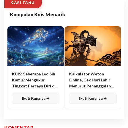
CARI TAHU
Kumpulan Kuis Menarik
KUIS: Seberapa Leo Sih
Kalkulator Weton
Kamu? Mengukur
Online, Cek Hari Lahir
Tingkat Percaya Diri dan
Menurut Penanggalan
Karisma
Jawa
Ikuti Kuisnya ➔
Ikuti Kuisnya ➔