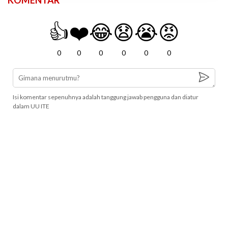
KOMENTAR
👍
❤️
😂
😧
😭
😡
0
0
0
0
0
0
Isi komentar sepenuhnya adalah tanggung jawab pengguna dan diatur
dalam UU ITE