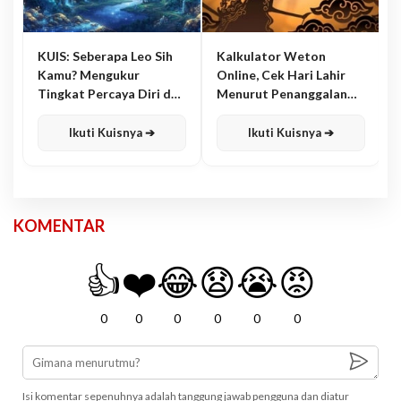
KUIS: Seberapa Leo Sih
Kalkulator Weton
Kamu? Mengukur
Online, Cek Hari Lahir
Tingkat Percaya Diri dan
Menurut Penanggalan
Karisma
Jawa
Ikuti Kuisnya ➔
Ikuti Kuisnya ➔
KOMENTAR
👍
❤️
😂
😧
😭
😡
0
0
0
0
0
0
Isi komentar sepenuhnya adalah tanggung jawab pengguna dan diatur