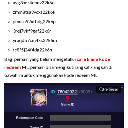
avg3nez4cbnv22k6q
zmm8tsa9vcxs22k6k
pmusn92xfbdg22k6p
3rqj7vkf9gaf22k6r
yraqdb7cm4ks22k6m
rc8f5j24f4dg22k6n
Bagi pemain yang belum mengetahui
cara klaim kode
redeem
ML, pemain bisa mengikuti langkah-langkah di
bawah ini untuk menggunakan kode redeem ML:
Perbesar