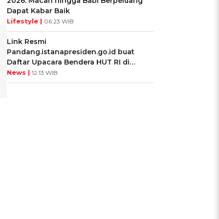
2026: Macan hingga Babi Berpeluang
Dapat Kabar Baik
Lifestyle |
06:23 WIB
Link Resmi
Pandang.istanapresiden.go.id buat
Daftar Upacara Bendera HUT RI di
Istana Negara
News |
12:13 WIB