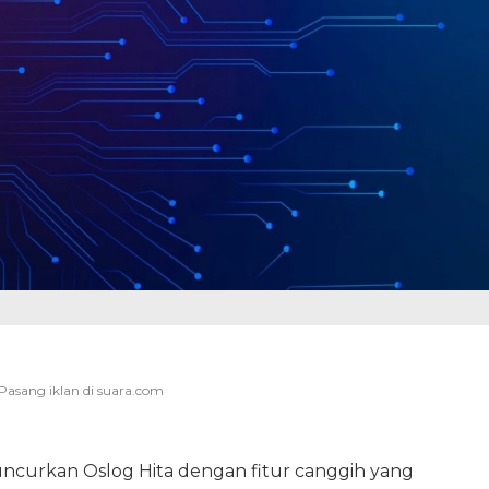
ncurkan Oslog Hita dengan fitur canggih yang