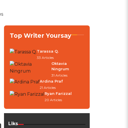
es
Top Writer Yoursay
Tarassa Q.
33 Articles
Oktavia
Ningrum
31 Articles
Ardina Praf
21 Articles
Ryan Farizzal
20 Articles
Liks