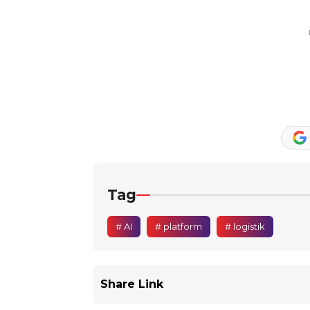
Tag
# AI
# platform
# logistik
Share Link