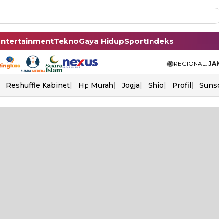
Entertainment
Tekno
Gaya Hidup
Sport
Indeks
REGIONAL:
JA
Reshuffle Kabinet
Hp Murah
Jogja
Shio
Profil
Suns