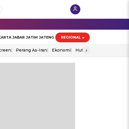
KARTA
JABAR
JATIM
JATENG
REGIONAL
›
creen
Perang As-Iran
Ekonomi
Hut Ri