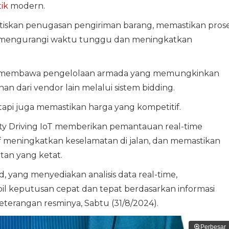
tik
modern.
tiskan penugasan pengiriman barang, memastikan pros
gga mengurangi waktu tunggu dan meningkatkan
t membawa pengelolaan armada yang memungkinkan
 dari vendor lain melalui sistem bidding.
api juga memastikan harga yang kompetitif.
ety Driving IoT memberikan pemantauan real-time
f meningkatkan keselamatan di jalan, dan memastikan
an yang ketat.
 yang menyediakan analisis data real-time,
eputusan cepat dan tepat berdasarkan informasi
eterangan resminya, Sabtu (31/8/2024).
Perbesar