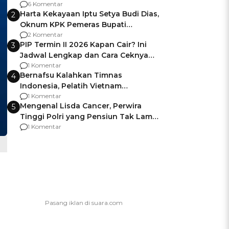
Gagalnya Negara Jamin Keamanan
6 Komentar
Harta Kekayaan Iptu Setya Budi Dias,
2
Oknum KPK Pemeras Bupati
Pemalang
2 Komentar
PIP Termin II 2026 Kapan Cair? Ini
3
Jadwal Lengkap dan Cara Ceknya
agar Dana Tidak Hangus!
1 Komentar
Bernafsu Kalahkan Timnas
4
Indonesia, Pelatih Vietnam
Berencana Pakai Jimat di Pakansari
1 Komentar
Mengenal Lisda Cancer, Perwira
5
Tinggi Polri yang Pensiun Tak Lama
Usai Jadi Brigjen
1 Komentar