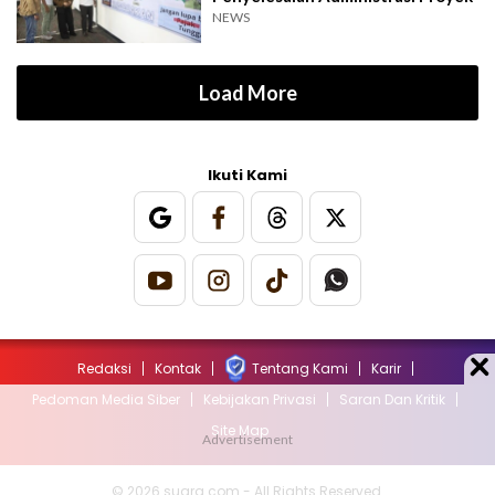
NEWS
Load More
Ikuti Kami
Redaksi
Kontak
Tentang Kami
Karir
Pedoman Media Siber
Kebijakan Privasi
Saran Dan Kritik
Site Map
© 2026 suara.com - All Rights Reserved.