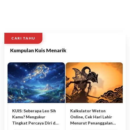
CARI TAHU
Kumpulan Kuis Menarik
KUIS: Seberapa Leo Sih
Kalkulator Weton
Kamu? Mengukur
Online, Cek Hari Lahir
Tingkat Percaya Diri dan
Menurut Penanggalan
Karisma
Jawa