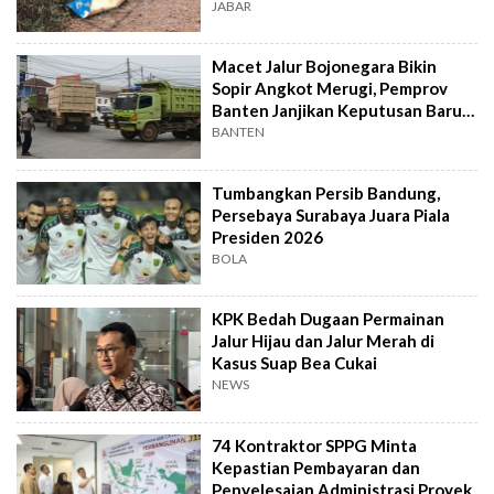
JABAR
Macet Jalur Bojonegara Bikin
Sopir Angkot Merugi, Pemprov
Banten Janjikan Keputusan Baru 4
Hari Lagi
BANTEN
Tumbangkan Persib Bandung,
Persebaya Surabaya Juara Piala
Presiden 2026
BOLA
KPK Bedah Dugaan Permainan
Jalur Hijau dan Jalur Merah di
Kasus Suap Bea Cukai
NEWS
74 Kontraktor SPPG Minta
Kepastian Pembayaran dan
Penyelesaian Administrasi Proyek