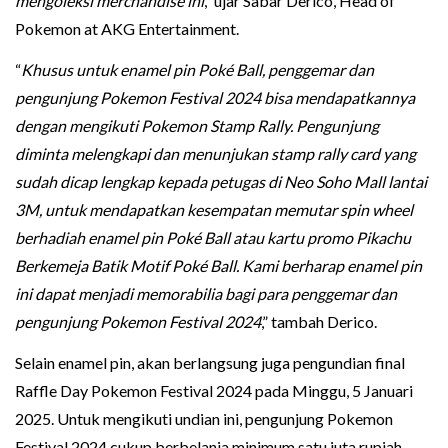
mengoleksi merchandise ini
,” ujar Sabar Derico, Head of
Pokemon at AKG Entertainment.
“
Khusus untuk enamel pin Poké Ball, penggemar dan
pengunjung Pokemon Festival 2024 bisa mendapatkannya
dengan mengikuti Pokemon Stamp Rally. Pengunjung
diminta melengkapi dan menunjukan stamp rally card yang
sudah dicap lengkap kepada petugas di Neo Soho Mall lantai
3M, untuk mendapatkan kesempatan memutar spin wheel
berhadiah enamel pin Poké Ball atau kartu promo Pikachu
Berkemeja Batik Motif Poké Ball. Kami berharap enamel pin
ini dapat menjadi memorabilia bagi para penggemar dan
pengunjung Pokemon Festival 2024
,” tambah Derico.
Selain enamel pin, akan berlangsung juga pengundian final
Raffle Day Pokemon Festival 2024 pada Minggu, 5 Januari
2025. Untuk mengikuti undian ini, pengunjung Pokemon
Festival 2024 cukup berbelanja minimum satu juta rupiah