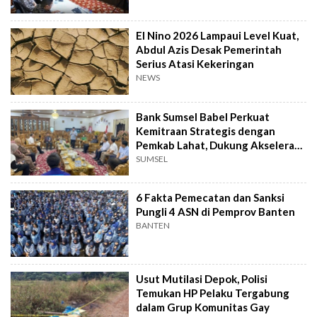
El Nino 2026 Lampaui Level Kuat,
Abdul Azis Desak Pemerintah
Serius Atasi Kekeringan
NEWS
Bank Sumsel Babel Perkuat
Kemitraan Strategis dengan
Pemkab Lahat, Dukung Akselerasi
Ekonomi Daerah
SUMSEL
6 Fakta Pemecatan dan Sanksi
Pungli 4 ASN di Pemprov Banten
BANTEN
Usut Mutilasi Depok, Polisi
Temukan HP Pelaku Tergabung
dalam Grup Komunitas Gay