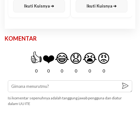
Ikuti Kuisnya ➔
Ikuti Kuisnya ➔
KOMENTAR
👍
❤️
😂
😧
😭
😡
0
0
0
0
0
0
Isi komentar sepenuhnya adalah tanggung jawab pengguna dan diatur
dalam UU ITE