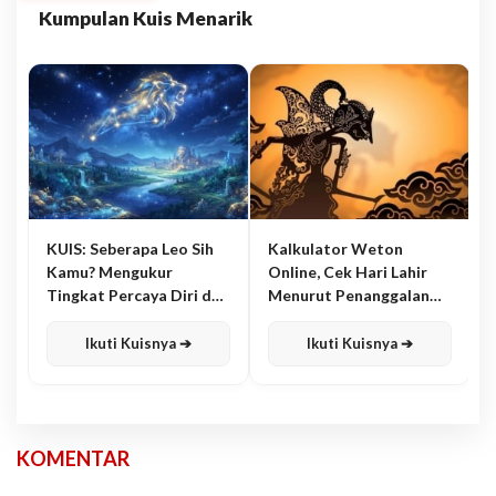
Kumpulan Kuis Menarik
KUIS: Seberapa Leo Sih
Kalkulator Weton
Kamu? Mengukur
Online, Cek Hari Lahir
Tingkat Percaya Diri dan
Menurut Penanggalan
Karisma
Jawa
Ikuti Kuisnya ➔
Ikuti Kuisnya ➔
KOMENTAR