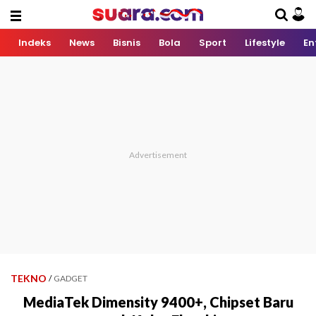
Indeks
News
Bisnis
Bola
Sport
Lifestyle
En
TEKNO
/
GADGET
MediaTek Dimensity 9400+, Chipset Baru