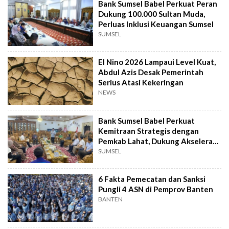
Bank Sumsel Babel Perkuat Peran
Dukung 100.000 Sultan Muda,
Perluas Inklusi Keuangan Sumsel
SUMSEL
El Nino 2026 Lampaui Level Kuat,
Abdul Azis Desak Pemerintah
Serius Atasi Kekeringan
NEWS
Bank Sumsel Babel Perkuat
Kemitraan Strategis dengan
Pemkab Lahat, Dukung Akselerasi
Ekonomi Daerah
SUMSEL
6 Fakta Pemecatan dan Sanksi
Pungli 4 ASN di Pemprov Banten
BANTEN