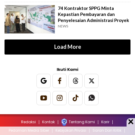
74 Kontraktor SPPG Minta
Kepastian Pembayaran dan
Penyelesaian Administrasi Proyek
NEWS
Load More
Ikuti Kami
Redaksi
Kontak
Tentang Kami
Karir
Pedoman Media Siber
Kebijakan Privasi
Saran Dan Kritik