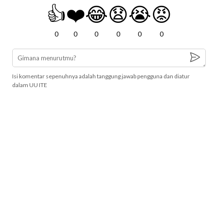
👍
❤️
😂
😧
😭
😡
0
0
0
0
0
0
Isi komentar sepenuhnya adalah tanggung jawab pengguna dan diatur
dalam UU ITE