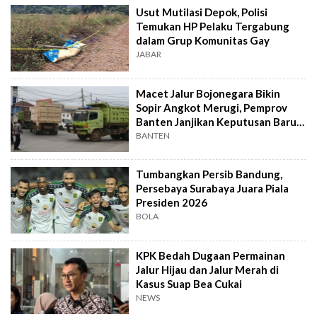
Usut Mutilasi Depok, Polisi
Temukan HP Pelaku Tergabung
dalam Grup Komunitas Gay
JABAR
Macet Jalur Bojonegara Bikin
Sopir Angkot Merugi, Pemprov
Banten Janjikan Keputusan Baru 4
Hari Lagi
BANTEN
Tumbangkan Persib Bandung,
Persebaya Surabaya Juara Piala
Presiden 2026
BOLA
KPK Bedah Dugaan Permainan
Jalur Hijau dan Jalur Merah di
Kasus Suap Bea Cukai
NEWS