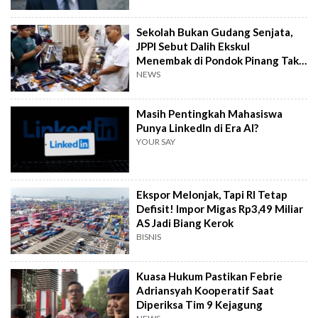
Sekolah Bukan Gudang Senjata,
JPPI Sebut Dalih Ekskul
Menembak di Pondok Pinang Tak
Masuk Akal
NEWS
Masih Pentingkah Mahasiswa
Punya LinkedIn di Era AI?
YOUR SAY
Ekspor Melonjak, Tapi RI Tetap
Defisit! Impor Migas Rp3,49 Miliar
AS Jadi Biang Kerok
BISNIS
Kuasa Hukum Pastikan Febrie
Adriansyah Kooperatif Saat
Diperiksa Tim 9 Kejagung