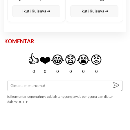
Karisma
Jawa
Ikuti Kuisnya ➔
Ikuti Kuisnya ➔
KOMENTAR
👍
❤️
😂
😧
😭
😡
0
0
0
0
0
0
Isi komentar sepenuhnya adalah tanggung jawab pengguna dan diatur
dalam UU ITE