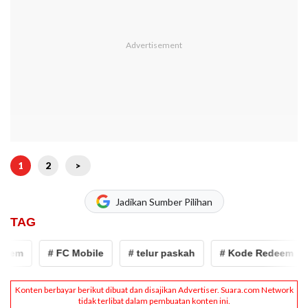
1
2
>
Jadikan Sumber Pilihan
TAG
eem
# FC Mobile
# telur paskah
# Kode Redeem