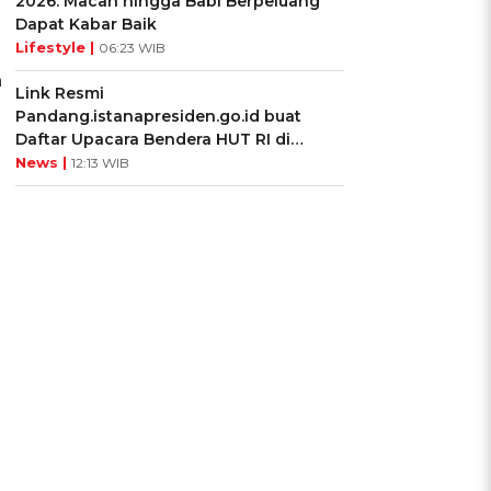
2026: Macan hingga Babi Berpeluang
Dapat Kabar Baik
Lifestyle |
06:23 WIB
n
Link Resmi
Pandang.istanapresiden.go.id buat
Daftar Upacara Bendera HUT RI di
Istana Negara
News |
12:13 WIB