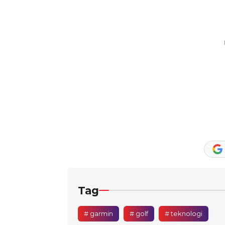
Tag
# garmin
# golf
# teknologi