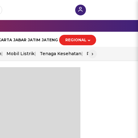
KARTA
JABAR
JATIM
JATENG
REGIONAL
›
n
Mobil Listrik
Tenaga Kesehatan
Perang As-Iran
Ekon