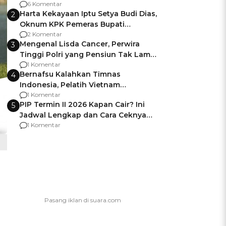
Gagalnya Negara Jamin Keamanan
6 Komentar
Harta Kekayaan Iptu Setya Budi Dias,
2
Oknum KPK Pemeras Bupati
Pemalang
2 Komentar
Mengenal Lisda Cancer, Perwira
3
Tinggi Polri yang Pensiun Tak Lama
Usai Jadi Brigjen
1 Komentar
Bernafsu Kalahkan Timnas
4
Indonesia, Pelatih Vietnam
Berencana Pakai Jimat di Pakansari
1 Komentar
PIP Termin II 2026 Kapan Cair? Ini
5
Jadwal Lengkap dan Cara Ceknya
agar Dana Tidak Hangus!
1 Komentar