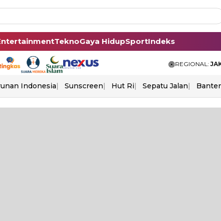
Entertainment
Tekno
Gaya Hidup
Sport
Indeks
REGIONAL:
JA
unan Indonesia
Sunscreen
Hut Ri
Sepatu Jalan
Bante