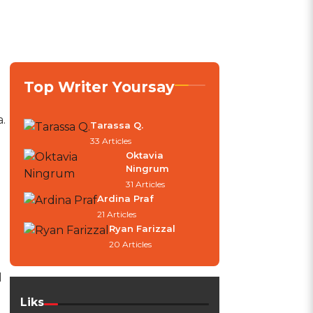
Top Writer Yoursay
.
Tarassa Q.
33 Articles
Oktavia
Ningrum
31 Articles
Ardina Praf
21 Articles
Ryan Farizzal
20 Articles
l
Liks