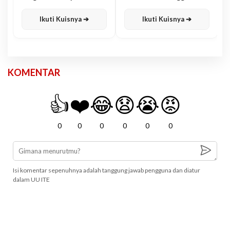
Karisma
Jawa
Ikuti Kuisnya ➔
Ikuti Kuisnya ➔
KOMENTAR
👍
❤️
😂
😧
😭
😡
0
0
0
0
0
0
Isi komentar sepenuhnya adalah tanggung jawab pengguna dan diatur
dalam UU ITE