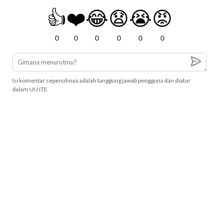
👍
❤️
😂
😧
😭
😡
0
0
0
0
0
0
Isi komentar sepenuhnya adalah tanggung jawab pengguna dan diatur
dalam UU ITE