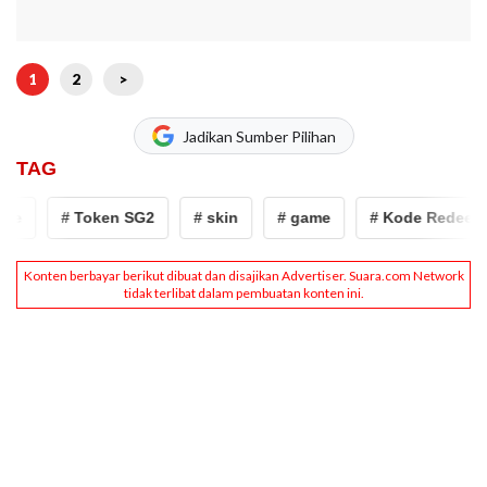
1
2
>
Jadikan Sumber Pilihan
TAG
# Token SG2
# skin
# game
# Kode Redeem FF Har