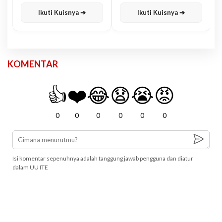
Karisma
Jawa
Ikuti Kuisnya ➔
Ikuti Kuisnya ➔
KOMENTAR
👍
❤️
😂
😧
😭
😡
0
0
0
0
0
0
Isi komentar sepenuhnya adalah tanggung jawab pengguna dan diatur
dalam UU ITE