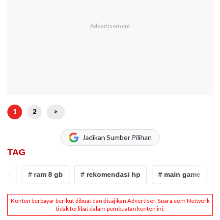
1
2
>
Jadikan Sumber Pilihan
TAG
# ram 8 gb
# rekomendasi hp
# main game
# HP