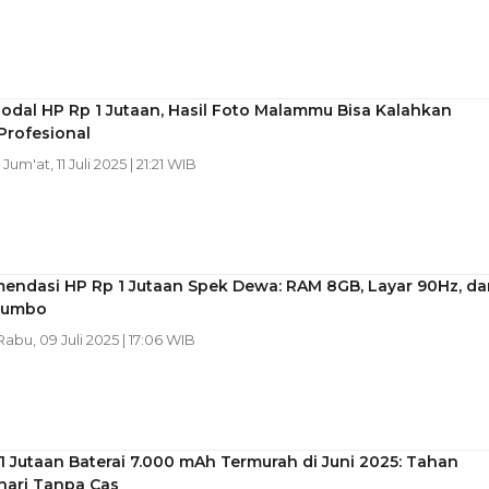
odal HP Rp 1 Jutaan, Hasil Foto Malammu Bisa Kalahkan
Profesional
| Jum'at, 11 Juli 2025 | 21:21 WIB
mendasi HP Rp 1 Jutaan Spek Dewa: RAM 8GB, Layar 90Hz, da
 Jumbo
 Rabu, 09 Juli 2025 | 17:06 WIB
1 Jutaan Baterai 7.000 mAh Termurah di Juni 2025: Tahan
hari Tanpa Cas