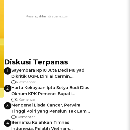
Diskusi Terpanas
Sayembara Rp10 Juta Dedi Mulyadi
1
Dikritik UGM, Dinilai Cermin
Gagalnya Negara Jamin Keamanan
6 Komentar
Harta Kekayaan Iptu Setya Budi Dias,
2
Oknum KPK Pemeras Bupati
Pemalang
2 Komentar
Mengenal Lisda Cancer, Perwira
3
Tinggi Polri yang Pensiun Tak Lama
Usai Jadi Brigjen
1 Komentar
Bernafsu Kalahkan Timnas
4
Indonesia, Pelatih Vietnam