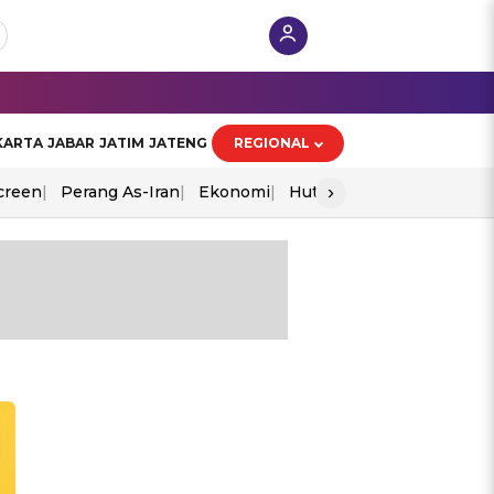
KARTA
JABAR
JATIM
JATENG
REGIONAL
›
creen
Perang As-Iran
Ekonomi
Hut Ri