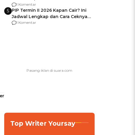
Berencana Pakai Jimat di Pakansari
1 Komentar
PIP Termin II 2026 Kapan Cair? Ini
5
Jadwal Lengkap dan Cara Ceknya
agar Dana Tidak Hangus!
1 Komentar
er
Top Writer Yoursay