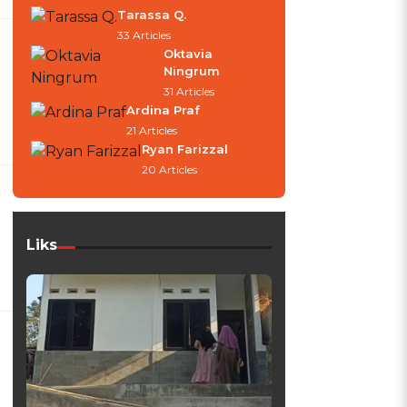
Tarassa Q.
33 Articles
Oktavia
Ningrum
31 Articles
Ardina Praf
21 Articles
Ryan Farizzal
20 Articles
Liks