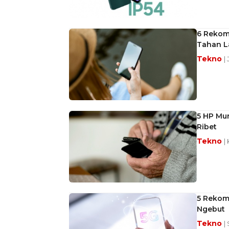
6 Rekome
Tahan 
Tekno
|
5 HP Mur
Ribet
Tekno
|
5 Rekome
Ngebut
Tekno
|