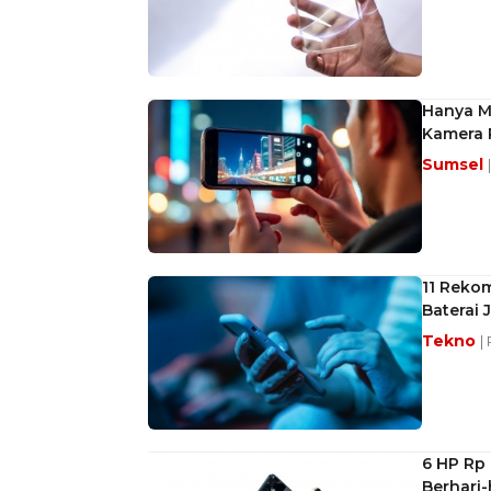
Hanya M
Kamera 
Sumsel
11 Reko
Baterai
Tekno
|
6 HP Rp 
Berhari-