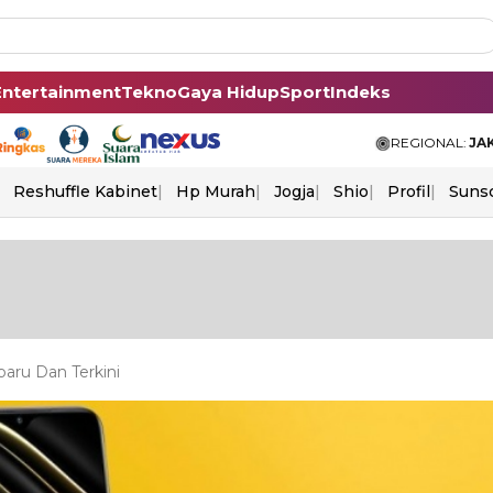
Entertainment
Tekno
Gaya Hidup
Sport
Indeks
REGIONAL:
JA
Reshuffle Kabinet
Hp Murah
Jogja
Shio
Profil
Suns
aru Dan Terkini