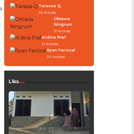
Tarassa Q.
a
33 Articles
Oktavia
Ningrum
31 Articles
Ardina Praf
21 Articles
Ryan Farizzal
20 Articles
p
Liks