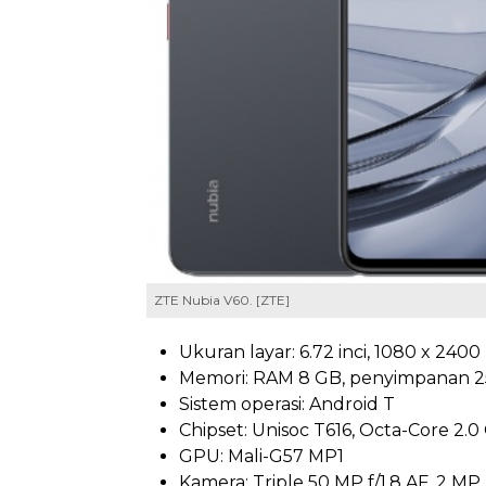
ZTE Nubia V60. [ZTE]
Ukuran layar: 6.72 inci, 1080 x 2400 
Memori: RAM 8 GB, penyimpanan 2
Sistem operasi: Android T
Chipset: Unisoc T616, Octa-Core 2.0
GPU: Mali-G57 MP1
Kamera: Triple 50 MP f/1.8 AF, 2 M