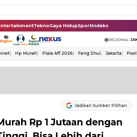
Entertainment
Tekno
Gaya Hidup
Sport
Indeks
REGIONAL:
JA
binet
Hp Murah
Piala Aff 2026
Feng Shui
Jakarta
Psel
Jadikan Sumber Pilihan
urah Rp 1 Jutaan dengan
inggi, Bisa Lebih dari