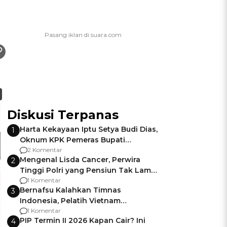
Diskusi Terpanas
Harta Kekayaan Iptu Setya Budi Dias,
1
Oknum KPK Pemeras Bupati
Pemalang
2 Komentar
Mengenal Lisda Cancer, Perwira
2
Tinggi Polri yang Pensiun Tak Lama
Usai Jadi Brigjen
1 Komentar
Bernafsu Kalahkan Timnas
3
Indonesia, Pelatih Vietnam
Berencana Pakai Jimat di Pakansari
1 Komentar
PIP Termin II 2026 Kapan Cair? Ini
4