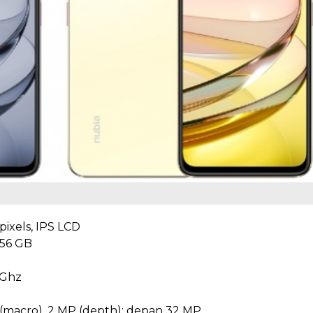
pixels, IPS LCD
56 GB
 Ghz
P (macro), 2 MP (depth); depan 32 MP