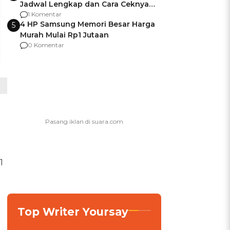
Jadwal Lengkap dan Cara Ceknya
agar Dana Tidak Hangus!
1 Komentar
4 HP Samsung Memori Besar Harga
5
Murah Mulai Rp1 Jutaan
0 Komentar
1
l
Top Writer Yoursay