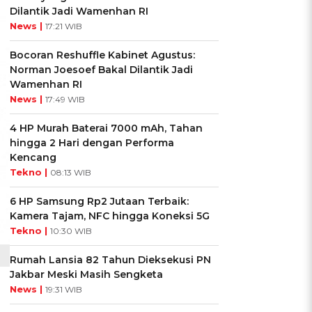
Dilantik Jadi Wamenhan RI
News |
17:21 WIB
Bocoran Reshuffle Kabinet Agustus:
Norman Joesoef Bakal Dilantik Jadi
Wamenhan RI
News |
17:49 WIB
4 HP Murah Baterai 7000 mAh, Tahan
hingga 2 Hari dengan Performa
Kencang
Tekno |
08:13 WIB
6 HP Samsung Rp2 Jutaan Terbaik:
Kamera Tajam, NFC hingga Koneksi 5G
Tekno |
10:30 WIB
Rumah Lansia 82 Tahun Dieksekusi PN
Jakbar Meski Masih Sengketa
News |
19:31 WIB