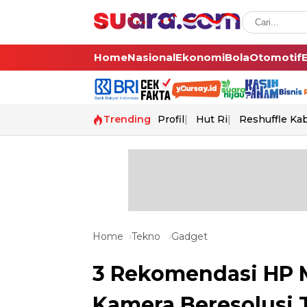
Home
Nasional
Ekonomi
Bola
Otomotif
Trending
Profil
Hut Ri
Reshuffle Ka
Home
Tekno
Gadget
3 Rekomendasi HP M
Kamera Beresolusi T