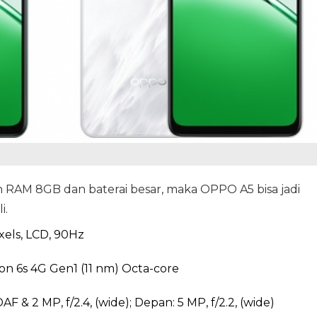
RAM 8GB dan baterai besar, maka OPPO A5 bisa jadi
i.
ixels, LCD, 90Hz
 6s 4G Gen1 (11 nm) Octa-core
AF & 2 MP, f/2.4, (wide); Depan: 5 MP, f/2.2, (wide)