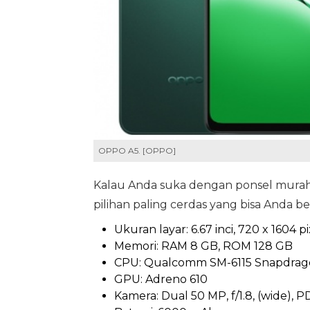
OPPO A5. [OPPO]
Kalau Anda suka dengan ponsel murah 
pilihan paling cerdas yang bisa Anda bel
Ukuran layar: 6.67 inci, 720 x 1604 p
Memori: RAM 8 GB, ROM 128 GB
CPU: Qualcomm SM-6115 Snapdragon
GPU: Adreno 610
Kamera: Dual 50 MP, f/1.8, (wide), PD