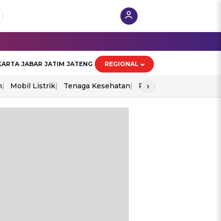
KARTA
JABAR
JATIM
JATENG
REGIONAL
›
n
Mobil Listrik
Tenaga Kesehatan
Piala Aff 2026
Ekono