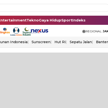
Entertainment
Tekno
Gaya Hidup
Sport
Indeks
REGIONAL:
JA
unan Indonesia
Sunscreen
Hut Ri
Sepatu Jalan
Bante