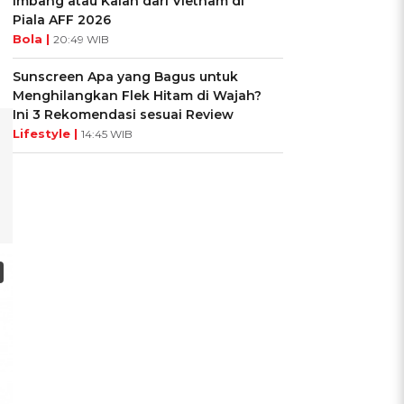
Imbang atau Kalah dari Vietnam di
Piala AFF 2026
Bola |
20:49 WIB
Sunscreen Apa yang Bagus untuk
Menghilangkan Flek Hitam di Wajah?
Ini 3 Rekomendasi sesuai Review
Lifestyle |
14:45 WIB