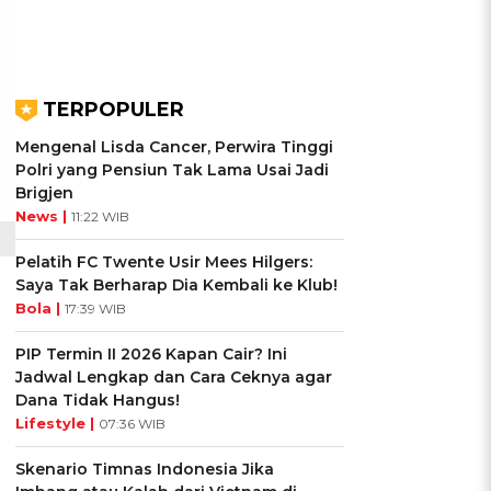
TERPOPULER
Mengenal Lisda Cancer, Perwira Tinggi
Polri yang Pensiun Tak Lama Usai Jadi
Brigjen
News |
11:22 WIB
Pelatih FC Twente Usir Mees Hilgers:
Saya Tak Berharap Dia Kembali ke Klub!
Bola |
17:39 WIB
PIP Termin II 2026 Kapan Cair? Ini
Jadwal Lengkap dan Cara Ceknya agar
Dana Tidak Hangus!
Lifestyle |
07:36 WIB
Skenario Timnas Indonesia Jika