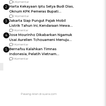
Gagalnya Negara Jamin Keamanan
6 Komentar
Harta Kekayaan Iptu Setya Budi Dias,
2
Oknum KPK Pemeras Bupati
Pemalang
2 Komentar
Jakarta Siap Pungut Pajak Mobil
3
Listrik Tahun Ini, Kendaraan Mewah
Kena hingga 75% PKB
1 Komentar
Jose Mourinho Dikabarkan Ngamuk
4
Usai Aurelien Tchouameni Menuju
Manchester United
1 Komentar
Bernafsu Kalahkan Timnas
5
Indonesia, Pelatih Vietnam
Berencana Pakai Jimat di Pakansari
1 Komentar