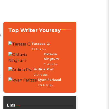
Top Writer Yoursay
h
Tarassa Q.
33 Articles
Oktavia
Ningrum
31 Articles
Ardina Praf
21 Articles
t
Ryan Farizzal
20 Articles
Liks