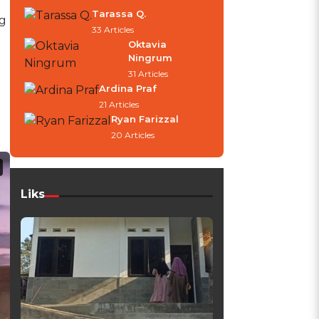
Tarassa Q.
ng
33 Articles
Oktavia
Ningrum
31 Articles
Ardina Praf
21 Articles
Ryan Farizzal
20 Articles
Liks