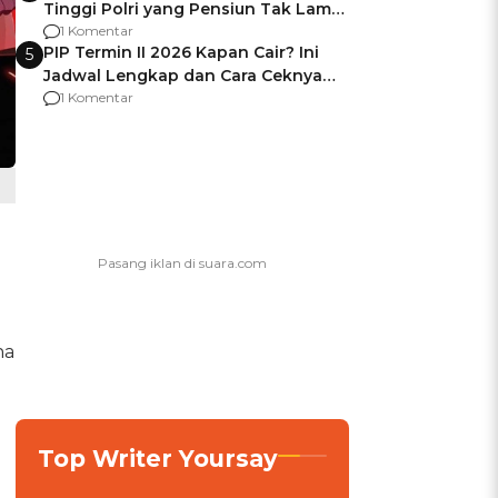
Tinggi Polri yang Pensiun Tak Lama
Usai Jadi Brigjen
1 Komentar
PIP Termin II 2026 Kapan Cair? Ini
5
Jadwal Lengkap dan Cara Ceknya
agar Dana Tidak Hangus!
1 Komentar
na
Top Writer Yoursay