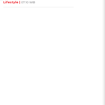
Lifestyle |
07:10 WIB