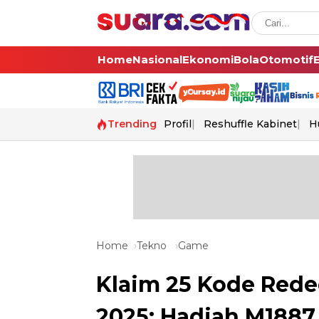
Home
Nasional
Ekonomi
Bola
Otomotif
Trending
Profil
Reshuffle Kabinet
H
Home
Tekno
Game
Klaim 25 Kode Rede
2025: Hadiah M1887