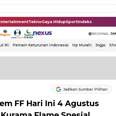
Entertainment
Tekno
Gaya Hidup
Sport
Indeks
REGIONAL:
JA
ut Ri
Pemain Keturunan Indonesia
Hp Murah
Jogja
Shi
Jadikan Sumber Pilihan
em FF Hari Ini 4 Agustus
 Kurama Flame Spesial