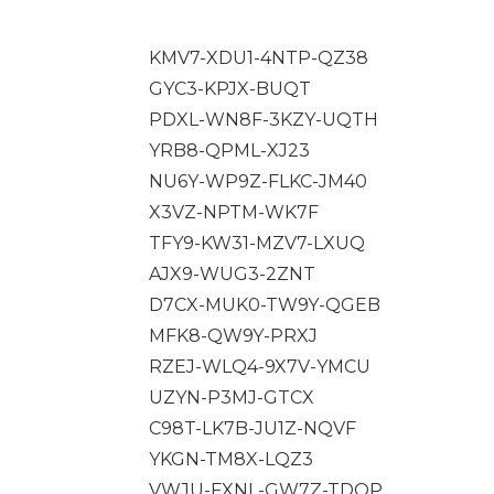
KMV7-XDU1-4NTP-QZ38
GYC3-KPJX-BUQT
PDXL-WN8F-3KZY-UQTH
YRB8-QPML-XJ23
NU6Y-WP9Z-FLKC-JM40
X3VZ-NPTM-WK7F
TFY9-KW31-MZV7-LXUQ
AJX9-WUG3-2ZNT
D7CX-MUK0-TW9Y-QGEB
MFK8-QW9Y-PRXJ
RZEJ-WLQ4-9X7V-YMCU
UZYN-P3MJ-GTCX
C98T-LK7B-JU1Z-NQVF
YKGN-TM8X-LQZ3
VWJU-FXNL-GW7Z-TDQP