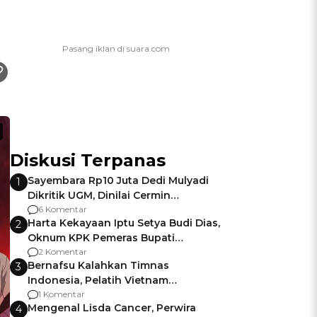
Diskusi Terpanas
Sayembara Rp10 Juta Dedi Mulyadi
1
Dikritik UGM, Dinilai Cermin
Gagalnya Negara Jamin Keamanan
6 Komentar
Harta Kekayaan Iptu Setya Budi Dias,
2
Oknum KPK Pemeras Bupati
Pemalang
2 Komentar
Bernafsu Kalahkan Timnas
3
Indonesia, Pelatih Vietnam
Berencana Pakai Jimat di Pakansari
1 Komentar
Mengenal Lisda Cancer, Perwira
4