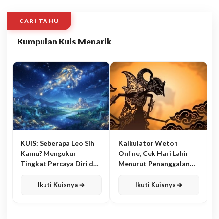
CARI TAHU
Kumpulan Kuis Menarik
KUIS: Seberapa Leo Sih
Kalkulator Weton
Kamu? Mengukur
Online, Cek Hari Lahir
Tingkat Percaya Diri dan
Menurut Penanggalan
Karisma
Jawa
Ikuti Kuisnya ➔
Ikuti Kuisnya ➔