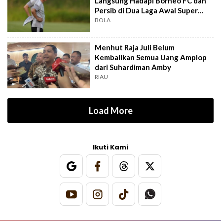
Langsung Hadapi Borneo FC dan
Persib di Dua Laga Awal Super
League
BOLA
Menhut Raja Juli Belum
Kembalikan Semua Uang Amplop
dari Suhardiman Amby
RIAU
Load More
Ikuti Kami