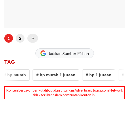
1
2
>
Jadikan Sumber Pilihan
TAG
 hp murah
# hp murah 1 jutaan
# hp 1 jutaan
# lay