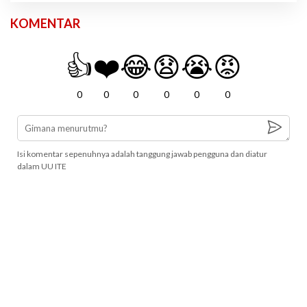
KOMENTAR
👍
❤️
😂
😧
😭
😡
0
0
0
0
0
0
Isi komentar sepenuhnya adalah tanggung jawab pengguna dan diatur
dalam UU ITE