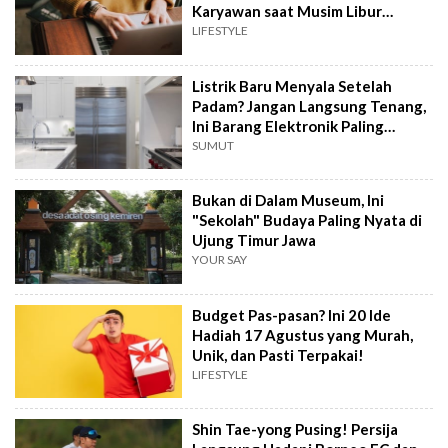
Karyawan saat Musim Libur
Sekolah
LIFESTYLE
Listrik Baru Menyala Setelah
Padam? Jangan Langsung Tenang,
Ini Barang Elektronik Paling
Rawan Rusak
SUMUT
Bukan di Dalam Museum, Ini
"Sekolah" Budaya Paling Nyata di
Ujung Timur Jawa
YOUR SAY
Budget Pas-pasan? Ini 20 Ide
Hadiah 17 Agustus yang Murah,
Unik, dan Pasti Terpakai!
LIFESTYLE
Shin Tae-yong Pusing! Persija