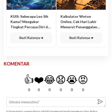
KUIS: Seberapa Leo Sih
Kalkulator Weton
Kamu? Mengukur
Online, Cek Hari Lahir
Tingkat Percaya Diri dan
Menurut Penanggalan
Karisma
Jawa
Ikuti Kuisnya ➔
Ikuti Kuisnya ➔
KOMENTAR
👍
❤️
😂
😧
😭
😡
0
0
0
0
0
0
Isi komentar sepenuhnya adalah tanggung jawab pengguna dan diatur