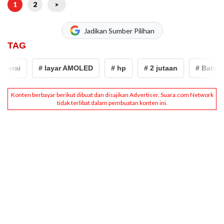
1
2
>
Jadikan Sumber Pilihan
TAG
terai
# layar AMOLED
# hp
# 2 jutaan
# Baterai