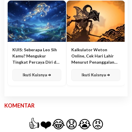
KUIS: Seberapa Leo Sih
Kalkulator Weton
Kamu? Mengukur
Online, Cek Hari Lahir
Tingkat Percaya Diri dan
Menurut Penanggalan
Karisma
Jawa
Ikuti Kuisnya ➔
Ikuti Kuisnya ➔
KOMENTAR
👍
❤️
😂
😧
😭
😡