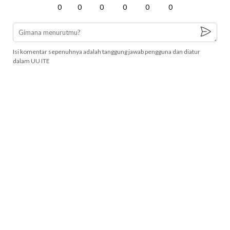
0
0
0
0
0
0
Isi komentar sepenuhnya adalah tanggung jawab pengguna dan diatur
dalam UU ITE