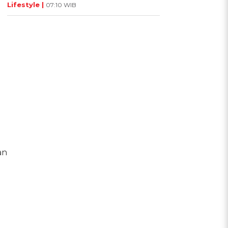
Lifestyle |
07:10 WIB
an