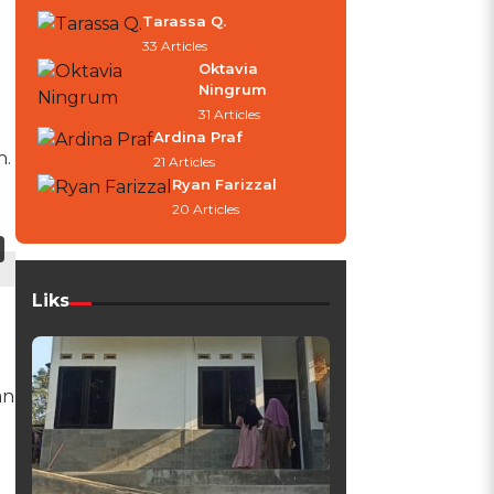
Tarassa Q.
33 Articles
Oktavia
Ningrum
31 Articles
Ardina Praf
n.
21 Articles
Ryan Farizzal
20 Articles
Liks
an