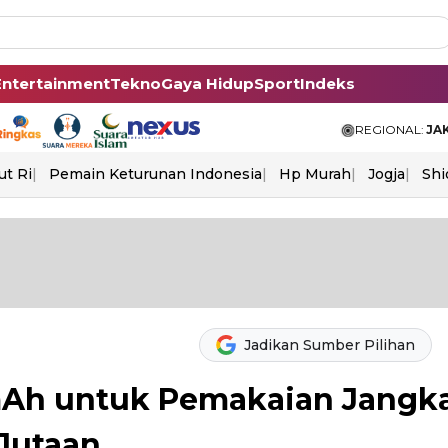
Entertainment
Tekno
Gaya Hidup
Sport
Indeks
REGIONAL:
JA
ut Ri
Pemain Keturunan Indonesia
Hp Murah
Jogja
Shi
Jadikan Sumber Pilihan
 mAh untuk Pemakaian Jangk
 Jutaan