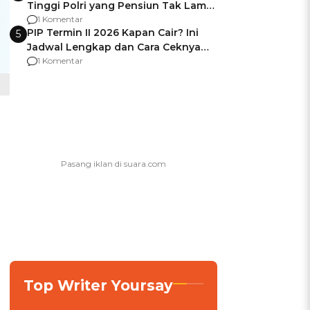
Tinggi Polri yang Pensiun Tak Lama
Usai Jadi Brigjen
1 Komentar
PIP Termin II 2026 Kapan Cair? Ini
5
Jadwal Lengkap dan Cara Ceknya
agar Dana Tidak Hangus!
1 Komentar
Top Writer Yoursay