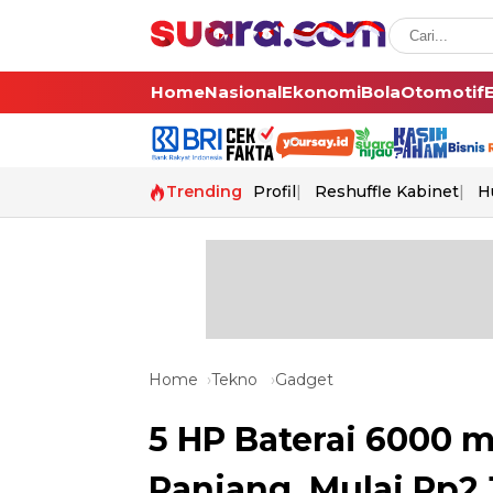
Home
Nasional
Ekonomi
Bola
Otomotif
Trending
Profil
Reshuffle Kabinet
H
Home
Tekno
Gadget
5 HP Baterai 6000
Panjang, Mulai Rp2