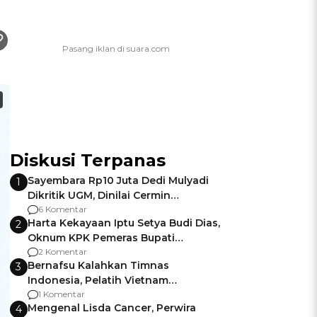
Diskusi Terpanas
Sayembara Rp10 Juta Dedi Mulyadi
1
Dikritik UGM, Dinilai Cermin
Gagalnya Negara Jamin Keamanan
6 Komentar
Harta Kekayaan Iptu Setya Budi Dias,
2
Oknum KPK Pemeras Bupati
Pemalang
2 Komentar
Bernafsu Kalahkan Timnas
3
Indonesia, Pelatih Vietnam
Berencana Pakai Jimat di Pakansari
1 Komentar
Mengenal Lisda Cancer, Perwira
4