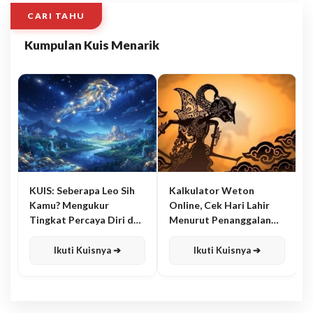
CARI TAHU
Kumpulan Kuis Menarik
KUIS: Seberapa Leo Sih
Kalkulator Weton
Kamu? Mengukur
Online, Cek Hari Lahir
Tingkat Percaya Diri dan
Menurut Penanggalan
Karisma
Jawa
Ikuti Kuisnya ➔
Ikuti Kuisnya ➔