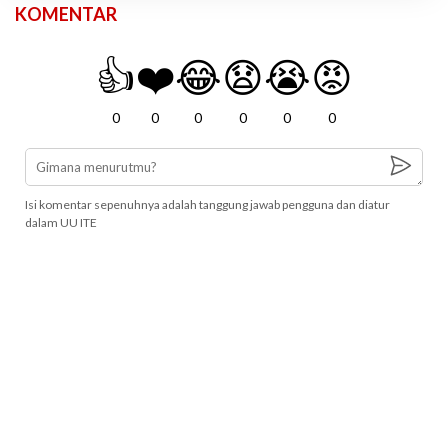
KOMENTAR
👍
❤️
😂
😧
😭
😡
0
0
0
0
0
0
Isi komentar sepenuhnya adalah tanggung jawab pengguna dan diatur
dalam UU ITE