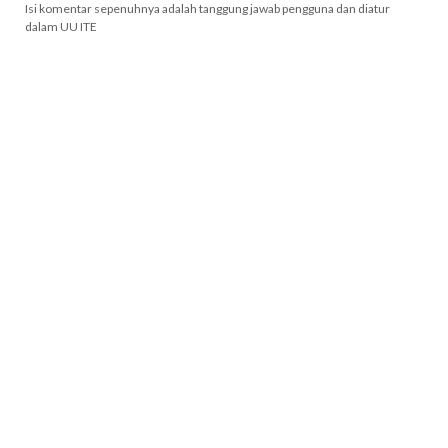
Isi komentar sepenuhnya adalah tanggung jawab pengguna dan diatur
dalam UU ITE