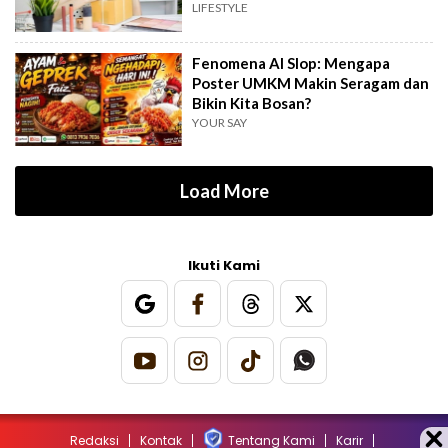
Hemat
LIFESTYLE
Fenomena AI Slop: Mengapa
Poster UMKM Makin Seragam dan
Bikin Kita Bosan?
YOUR SAY
Load More
Ikuti Kami
Redaksi
Kontak
Tentang Kami
Karir