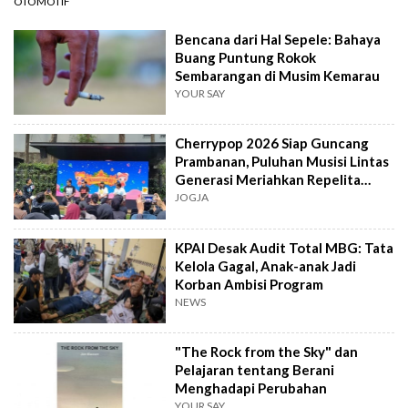
OTOMOTIF
Bencana dari Hal Sepele: Bahaya
Buang Puntung Rokok
Sembarangan di Musim Kemarau
YOUR SAY
Cherrypop 2026 Siap Guncang
Prambanan, Puluhan Musisi Lintas
Generasi Meriahkan Repelita
Musik
JOGJA
KPAI Desak Audit Total MBG: Tata
Kelola Gagal, Anak-anak Jadi
Korban Ambisi Program
NEWS
"The Rock from the Sky" dan
Pelajaran tentang Berani
Menghadapi Perubahan
YOUR SAY