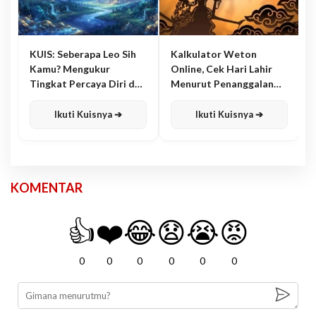
KUIS: Seberapa Leo Sih
Kalkulator Weton
Kamu? Mengukur
Online, Cek Hari Lahir
Tingkat Percaya Diri dan
Menurut Penanggalan
Karisma
Jawa
Ikuti Kuisnya ➔
Ikuti Kuisnya ➔
KOMENTAR
👍
❤️
😂
😧
😭
😡
0
0
0
0
0
0