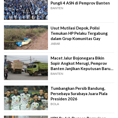
Pungli 4 ASN di Pemprov Banten
BANTEN
Usut Mutilasi Depok, Polisi
Temukan HP Pelaku Tergabung
dalam Grup Komunitas Gay
JABAR
Macet Jalur Bojonegara Bikin
Sopir Angkot Merugi, Pemprov
Banten Janjikan Keputusan Baru 4
Hari Lagi
BANTEN
Tumbangkan Persib Bandung,
Persebaya Surabaya Juara Piala
Presiden 2026
BOLA