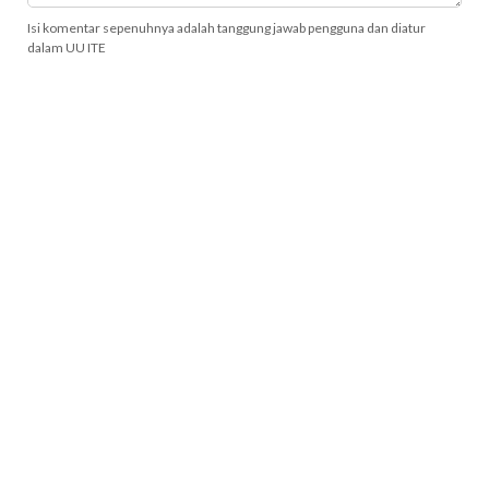
Isi komentar sepenuhnya adalah tanggung jawab pengguna dan diatur
dalam UU ITE