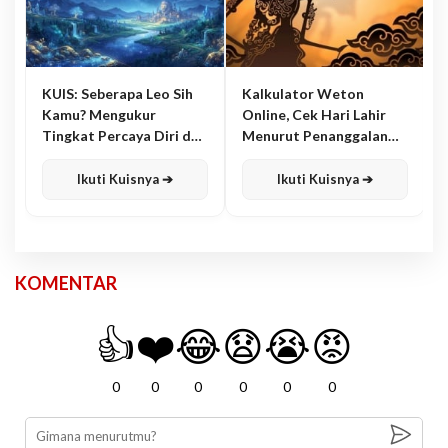
KUIS: Seberapa Leo Sih
Kalkulator Weton
Kamu? Mengukur
Online, Cek Hari Lahir
Tingkat Percaya Diri dan
Menurut Penanggalan
Karisma
Jawa
Ikuti Kuisnya ➔
Ikuti Kuisnya ➔
KOMENTAR
👍
❤️
😂
😧
😭
😡
0
0
0
0
0
0