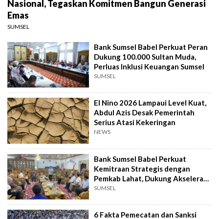
Nasional, Tegaskan Komitmen Bangun Generasi
Emas
SUMSEL
Bank Sumsel Babel Perkuat Peran
Dukung 100.000 Sultan Muda,
Perluas Inklusi Keuangan Sumsel
SUMSEL
El Nino 2026 Lampaui Level Kuat,
Abdul Azis Desak Pemerintah
Serius Atasi Kekeringan
NEWS
Bank Sumsel Babel Perkuat
Kemitraan Strategis dengan
Pemkab Lahat, Dukung Akselerasi
Ekonomi Daerah
SUMSEL
6 Fakta Pemecatan dan Sanksi