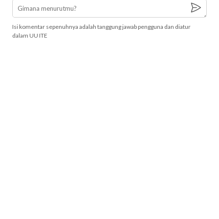
Isi komentar sepenuhnya adalah tanggung jawab pengguna dan diatur
dalam UU ITE