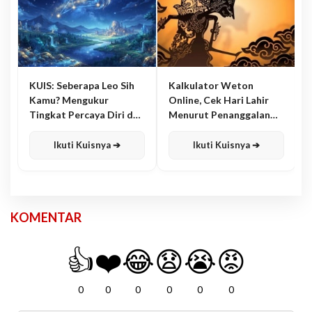
KUIS: Seberapa Leo Sih
Kalkulator Weton
Kamu? Mengukur
Online, Cek Hari Lahir
Tingkat Percaya Diri dan
Menurut Penanggalan
Karisma
Jawa
Ikuti Kuisnya ➔
Ikuti Kuisnya ➔
KOMENTAR
👍
❤️
😂
😧
😭
😡
0
0
0
0
0
0