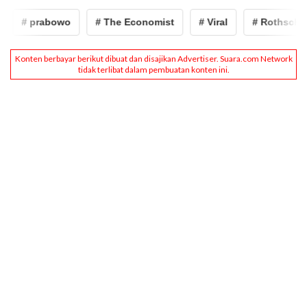
# prabowo
# The Economist
# Viral
# Rothschild