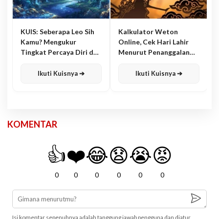
KUIS: Seberapa Leo Sih
Kalkulator Weton
Kamu? Mengukur
Online, Cek Hari Lahir
Tingkat Percaya Diri dan
Menurut Penanggalan
Karisma
Jawa
Ikuti Kuisnya ➔
Ikuti Kuisnya ➔
KOMENTAR
👍
❤️
😂
😧
😭
😡
0
0
0
0
0
0
Isi komentar sepenuhnya adalah tanggung jawab pengguna dan diatur