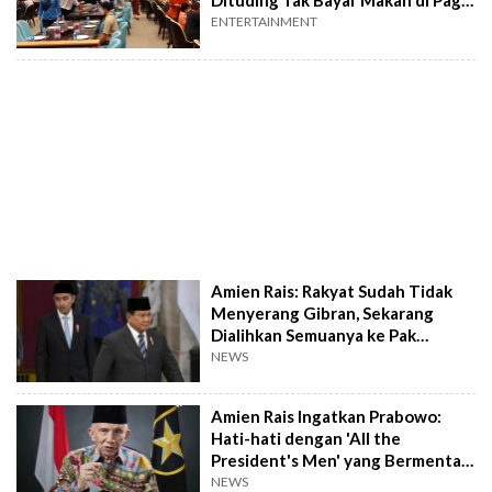
Dituding Tak Bayar Makan di Pagi
Sore
ENTERTAINMENT
Amien Rais: Rakyat Sudah Tidak
Menyerang Gibran, Sekarang
Dialihkan Semuanya ke Pak
Prabowo
NEWS
Amien Rais Ingatkan Prabowo:
Hati-hati dengan 'All the
President's Men' yang Bermental
Bejat
NEWS