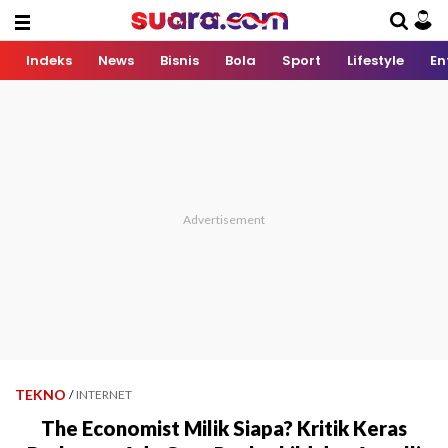
Indeks
News
Bisnis
Bola
Sport
Lifestyle
En
TEKNO
/
INTERNET
The Economist Milik Siapa? Kritik Keras