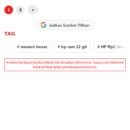
1
2
>
Jadikan Sumber Pilihan
TAG
# memori besar
# hp ram 12 gb
# HP Rp2 Jutaan