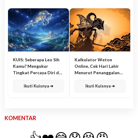
KUIS: Seberapa Leo Sih
Kalkulator Weton
Kamu? Mengukur
Online, Cek Hari Lahir
Tingkat Percaya Diri dan
Menurut Penanggalan
Karisma
Jawa
Ikuti Kuisnya ➔
Ikuti Kuisnya ➔
KOMENTAR
👍
❤️
😂
😧
😭
😡