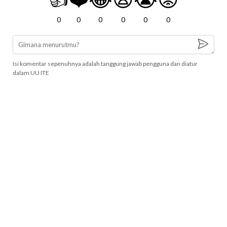
0
0
0
0
0
0
Isi komentar sepenuhnya adalah tanggung jawab pengguna dan diatur
dalam UU ITE