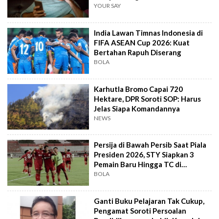
YOUR SAY
India Lawan Timnas Indonesia di
FIFA ASEAN Cup 2026: Kuat
Bertahan Rapuh Diserang
BOLA
Karhutla Bromo Capai 720
Hektare, DPR Soroti SOP: Harus
Jelas Siapa Komandannya
NEWS
Persija di Bawah Persib Saat Piala
Presiden 2026, STY Siapkan 3
Pemain Baru Hingga TC di
Thailand
BOLA
Ganti Buku Pelajaran Tak Cukup,
Pengamat Soroti Persoalan