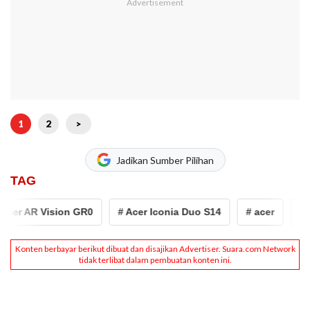
1
2
>
Jadikan Sumber Pilihan
TAG
er AR Vision GR0
# Acer Iconia Duo S14
# acer
# tabl