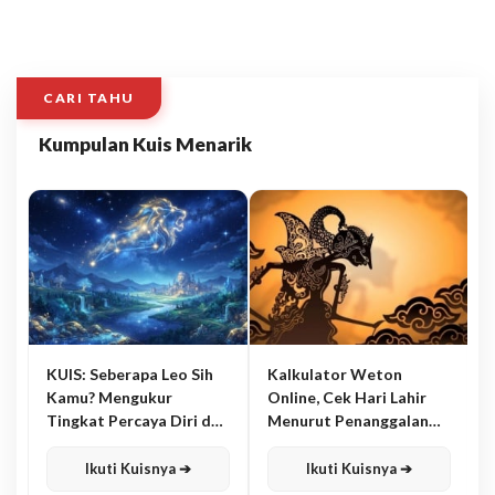
CARI TAHU
Kumpulan Kuis Menarik
KUIS: Seberapa Leo Sih
Kalkulator Weton
Kamu? Mengukur
Online, Cek Hari Lahir
Tingkat Percaya Diri dan
Menurut Penanggalan
Karisma
Jawa
Ikuti Kuisnya ➔
Ikuti Kuisnya ➔