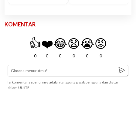
KOMENTAR
👍
❤️
😂
😧
😭
😡
0
0
0
0
0
0
Isi komentar sepenuhnya adalah tanggung jawab pengguna dan diatur
dalam UU ITE