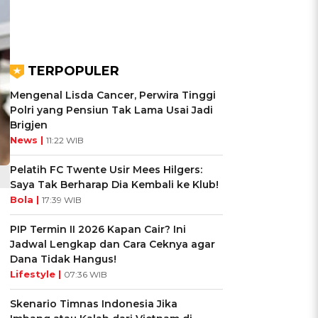
TERPOPULER
Mengenal Lisda Cancer, Perwira Tinggi
Polri yang Pensiun Tak Lama Usai Jadi
Brigjen
News |
11:22 WIB
Pelatih FC Twente Usir Mees Hilgers:
Saya Tak Berharap Dia Kembali ke Klub!
Bola |
17:39 WIB
PIP Termin II 2026 Kapan Cair? Ini
Jadwal Lengkap dan Cara Ceknya agar
Dana Tidak Hangus!
Lifestyle |
07:36 WIB
Skenario Timnas Indonesia Jika