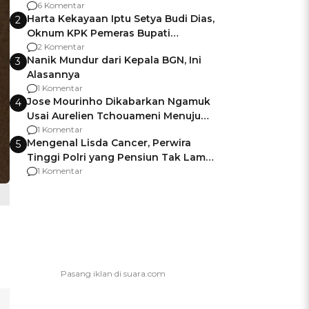
Gagalnya Negara Jamin Keamanan
6 Komentar
Harta Kekayaan Iptu Setya Budi Dias,
2
Oknum KPK Pemeras Bupati
Pemalang
2 Komentar
Nanik Mundur dari Kepala BGN, Ini
3
Alasannya
1 Komentar
Jose Mourinho Dikabarkan Ngamuk
4
Usai Aurelien Tchouameni Menuju
Manchester United
1 Komentar
Mengenal Lisda Cancer, Perwira
5
Tinggi Polri yang Pensiun Tak Lama
Usai Jadi Brigjen
1 Komentar