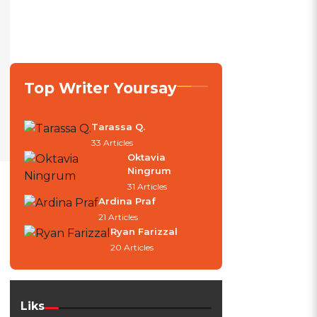
Top Writer Yoursay
Tarassa Q.
33 Articles
Oktavia
Ningrum
31 Articles
Ardina Praf
21 Articles
Ryan Farizzal
20 Articles
Liks