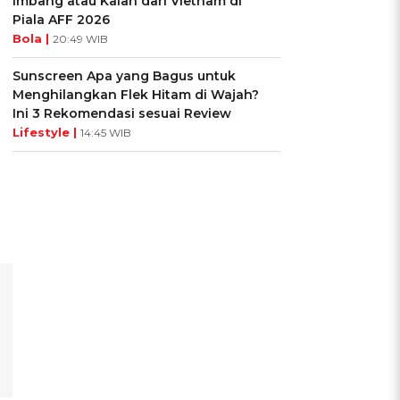
Imbang atau Kalah dari Vietnam di
Piala AFF 2026
Bola |
20:49 WIB
Sunscreen Apa yang Bagus untuk
Menghilangkan Flek Hitam di Wajah?
Ini 3 Rekomendasi sesuai Review
Lifestyle |
14:45 WIB