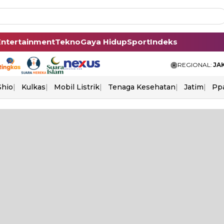
Entertainment
Tekno
Gaya Hidup
Sport
Indeks
REGIONAL:
JA
Shio
Kulkas
Mobil Listrik
Tenaga Kesehatan
Jatim
Pp