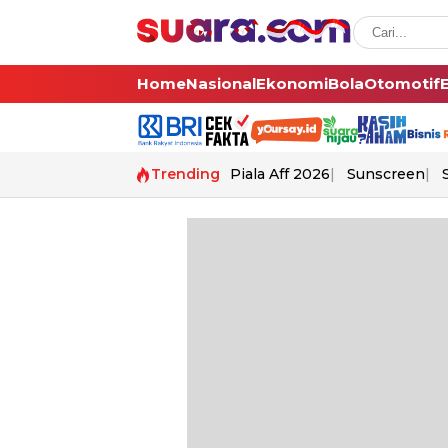
Home
Nasional
Ekonomi
Bola
Otomotif
Trending
Piala Aff 2026
Sunscreen