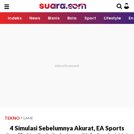
Indeks
News
Bisnis
Bola
Sport
Lifestyle
En
TEKNO
/
GAME
4 Simulasi Sebelumnya Akurat, EA Sports