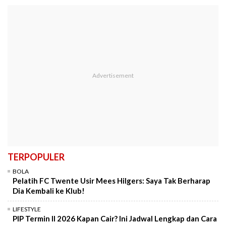
TERPOPULER
BOLA
Pelatih FC Twente Usir Mees Hilgers: Saya Tak Berharap
Dia Kembali ke Klub!
LIFESTYLE
PIP Termin II 2026 Kapan Cair? Ini Jadwal Lengkap dan Cara