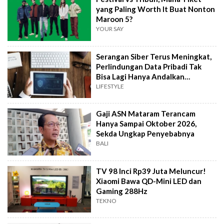
yang Paling Worth It Buat Nonton
Maroon 5?
YOUR SAY
Serangan Siber Terus Meningkat,
Perlindungan Data Pribadi Tak
Bisa Lagi Hanya Andalkan
Teknologi
LIFESTYLE
Gaji ASN Mataram Terancam
Hanya Sampai Oktober 2026,
Sekda Ungkap Penyebabnya
BALI
TV 98 Inci Rp39 Juta Meluncur!
Xiaomi Bawa QD-Mini LED dan
Gaming 288Hz
TEKNO