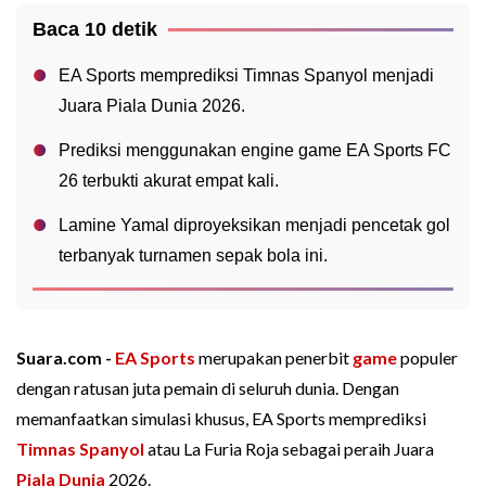
Baca 10 detik
EA Sports memprediksi Timnas Spanyol menjadi
Juara Piala Dunia 2026.
Prediksi menggunakan engine game EA Sports FC
26 terbukti akurat empat kali.
Lamine Yamal diproyeksikan menjadi pencetak gol
terbanyak turnamen sepak bola ini.
Suara.com -
EA Sports
merupakan penerbit
game
populer
dengan ratusan juta pemain di seluruh dunia. Dengan
memanfaatkan simulasi khusus, EA Sports memprediksi
Timnas Spanyol
atau La Furia Roja sebagai peraih Juara
Piala Dunia
2026.