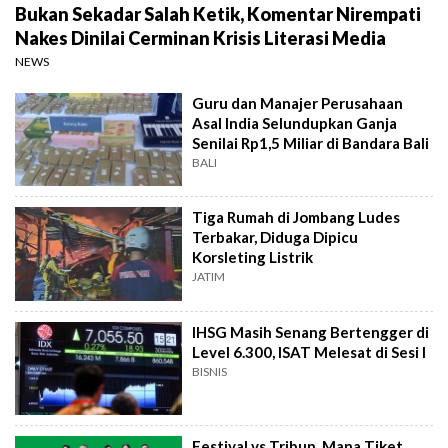
Bukan Sekadar Salah Ketik, Komentar Nirempati
Nakes Dinilai Cerminan Krisis Literasi Media
NEWS
Guru dan Manajer Perusahaan
Asal India Selundupkan Ganja
Senilai Rp1,5 Miliar di Bandara Bali
BALI
Tiga Rumah di Jombang Ludes
Terbakar, Diduga Dipicu
Korsleting Listrik
JATIM
IHSG Masih Senang Bertengger di
Level 6.300, ISAT Melesat di Sesi I
BISNIS
Festival vs Tribun, Mana Tiket