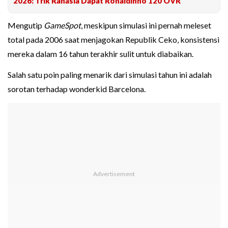
2026: Trik Rahasia Dapat Ronaldinho 120 OVR
Mengutip
GameSpot
, meskipun simulasi ini pernah meleset
total pada 2006 saat menjagokan Republik Ceko, konsistensi
mereka dalam 16 tahun terakhir sulit untuk diabaikan.
Salah satu poin paling menarik dari simulasi tahun ini adalah
sorotan terhadap wonderkid Barcelona.