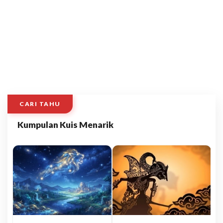
CARI TAHU
Kumpulan Kuis Menarik