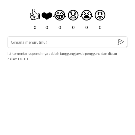
👍
❤️
😂
😧
😭
😡
0
0
0
0
0
0
Isi komentar sepenuhnya adalah tanggung jawab pengguna dan diatur
dalam UU ITE