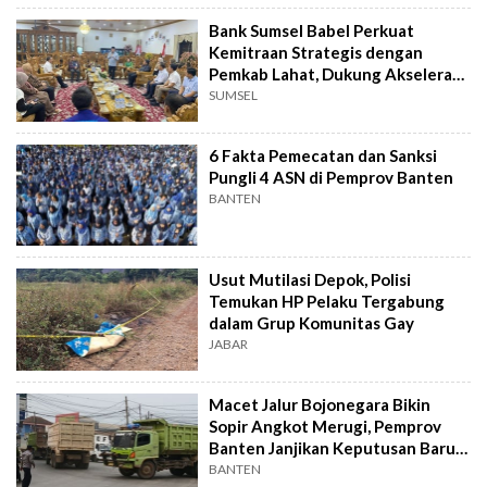
Bank Sumsel Babel Perkuat
Kemitraan Strategis dengan
Pemkab Lahat, Dukung Akselerasi
Ekonomi Daerah
SUMSEL
6 Fakta Pemecatan dan Sanksi
Pungli 4 ASN di Pemprov Banten
BANTEN
Usut Mutilasi Depok, Polisi
Temukan HP Pelaku Tergabung
dalam Grup Komunitas Gay
JABAR
Macet Jalur Bojonegara Bikin
Sopir Angkot Merugi, Pemprov
Banten Janjikan Keputusan Baru 4
Hari Lagi
BANTEN