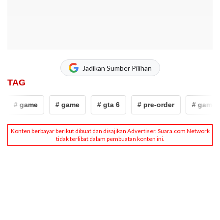
Jadikan Sumber Pilihan
TAG
# game
# game
# gta 6
# pre-order
# game