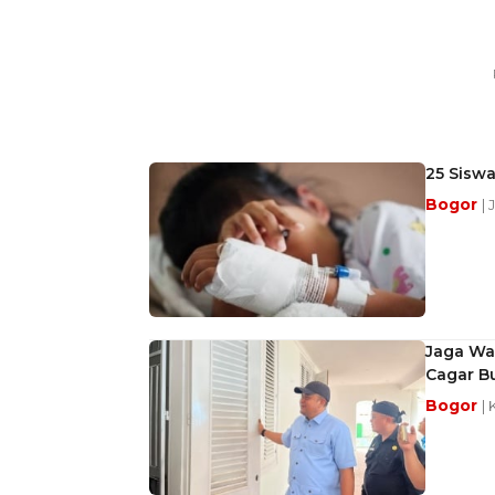
25 Sisw
Bogor
|
Jaga War
Cagar B
Bogor
| 