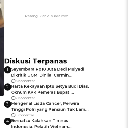
Diskusi Terpanas
Sayembara Rp10 Juta Dedi Mulyadi
1
Dikritik UGM, Dinilai Cermin
Gagalnya Negara Jamin Keamanan
6 Komentar
Harta Kekayaan Iptu Setya Budi Dias,
2
Oknum KPK Pemeras Bupati
Pemalang
2 Komentar
Mengenal Lisda Cancer, Perwira
3
Tinggi Polri yang Pensiun Tak Lama
Usai Jadi Brigjen
1 Komentar
Bernafsu Kalahkan Timnas
4
Indonesia, Pelatih Vietnam