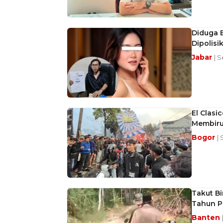
Diduga 
Dipolisi
Jabar
| 
El Clas
Membiru 
Bogor
| 
Takut Bi
Tahun P
Banten