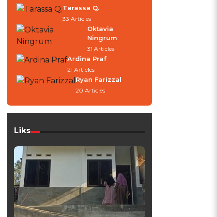
Tarassa Q.
33 Articles
Oktavia
Ningrum
31 Articles
Ardina Praf
21 Articles
Ryan Farizzal
20 Articles
Liks