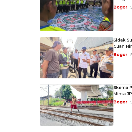
Bogor
| 
Sidak Su
Cuan Hi
Bogor
| 
Skema P
Minta J
Bogor
| 