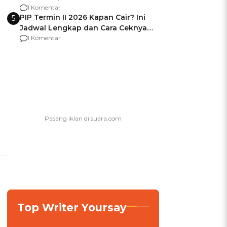
Berencana Pakai Jimat di Pakansari
1 Komentar
PIP Termin II 2026 Kapan Cair? Ini
5
Jadwal Lengkap dan Cara Ceknya
agar Dana Tidak Hangus!
1 Komentar
s
Top Writer Yoursay