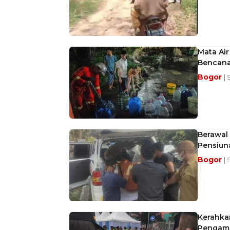
Mata Ai
Bencana
Bogor
| 
Berawal 
Pensiun
Bogor
| 
Kerahkan
Pengama