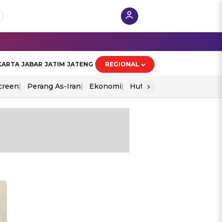
KARTA
JABAR
JATIM
JATENG
REGIONAL
›
creen
Perang As-Iran
Ekonomi
Hut Ri