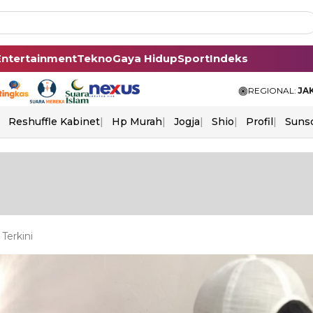
Entertainment
Tekno
Gaya Hidup
Sport
Indeks
REGIONAL:
JA
Reshuffle Kabinet
Hp Murah
Jogja
Shio
Profil
Suns
Terkini