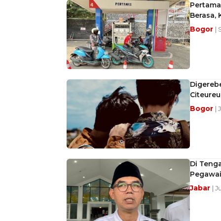
Pertama
Berasa,
Bogor
| 
Digerebe
Citeure
Bogor
| 
Di Teng
Pegawai
Jabar
| J