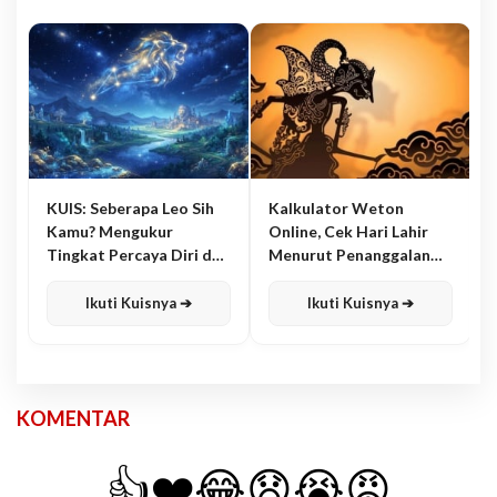
KUIS: Seberapa Leo Sih
Kalkulator Weton
Kamu? Mengukur
Online, Cek Hari Lahir
Tingkat Percaya Diri dan
Menurut Penanggalan
Karisma
Jawa
Ikuti Kuisnya ➔
Ikuti Kuisnya ➔
KOMENTAR
👍
❤️
😂
😧
😭
😡