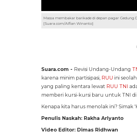
Massa membakar barikade di depan pagar Gedung DPR
[Suara.com/Alfian Winanto]
Suara.com -
Revisi Undang-Undang
T
karena minim partisipasi,
RUU
ini seola
yang paling kentara lewat
RUU TNI
ada
memberi kursi-kursi baru untuk TNI di j
Kenapa kita harus menolak ini? Simak 
Penulis Naskah: Rakha Arlyanto
Video Editor: Dimas Ridhwan