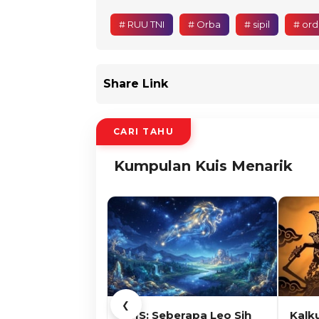
# RUU TNI
# Orba
# sipil
# ord
Share Link
CARI TAHU
Kumpulan Kuis Menarik
❮
KUIS: Seberapa Leo Sih
Kalk