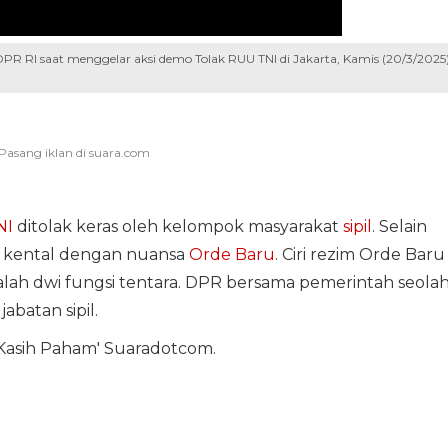
 RI saat menggelar aksi demo Tolak RUU TNI di Jakarta, Kamis (20/3/2025)
NI
ditolak keras oleh kelompok masyarakat
sipil
. Selain
h kental dengan nuansa
Orde Baru
. Ciri rezim Orde Baru
lah dwi fungsi tentara. DPR bersama pemerintah seola
abatan sipil.
'Kasih Paham' Suaradotcom.