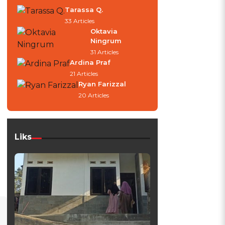
Tarassa Q.
33 Articles
Oktavia
Ningrum
31 Articles
Ardina Praf
21 Articles
Ryan Farizzal
20 Articles
Liks