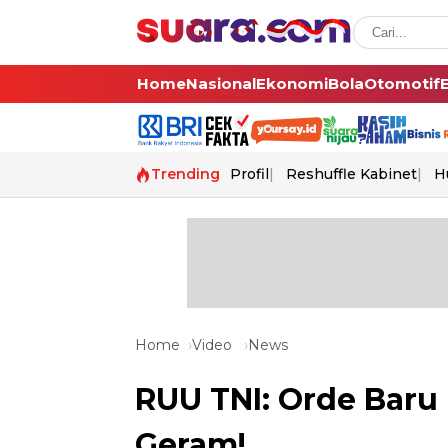
Home
Nasional
Ekonomi
Bola
Otomotif
Trending
Profil
Reshuffle Kabinet
H
Home
Video
News
RUU TNI: Orde Baru
Geram!