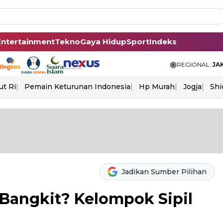
Entertainment
Tekno
Gaya Hidup
Sport
Indeks
REGIONAL:
JA
ut Ri
Pemain Keturunan Indonesia
Hp Murah
Jogja
Shi
Jadikan Sumber Pilihan
 Bangkit? Kelompok Sipil