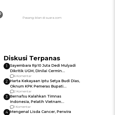
Diskusi Terpanas
Sayembara Rp10 Juta Dedi Mulyadi
1
Dikritik UGM, Dinilai Cermin
Gagalnya Negara Jamin Keamanan
6 Komentar
Harta Kekayaan Iptu Setya Budi Dias,
2
Oknum KPK Pemeras Bupati
Pemalang
2 Komentar
Bernafsu Kalahkan Timnas
3
Indonesia, Pelatih Vietnam
Berencana Pakai Jimat di Pakansari
1 Komentar
Mengenal Lisda Cancer, Perwira
4