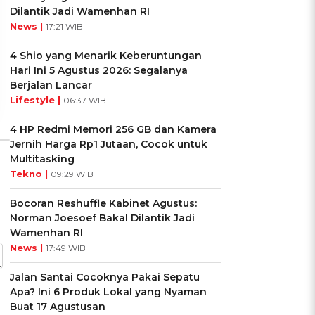
Cocok dengan
Kamu dengan Si Zodiak
Dilantik Jadi Wamenhan RI
Kepribadianmu?
Cancer?
News |
17:21 WIB
4 Shio yang Menarik Keberuntungan
Ikuti Kuisnya ➔
Ikuti Kuisnya ➔
Hari Ini 5 Agustus 2026: Segalanya
Berjalan Lancar
Lifestyle |
06:37 WIB
4 HP Redmi Memori 256 GB dan Kamera
Jernih Harga Rp1 Jutaan, Cocok untuk
Multitasking
Tekno |
09:29 WIB
Bocoran Reshuffle Kabinet Agustus:
Norman Joesoef Bakal Dilantik Jadi
Wamenhan RI
News |
17:49 WIB
Jalan Santai Cocoknya Pakai Sepatu
Apa? Ini 6 Produk Lokal yang Nyaman
Buat 17 Agustusan