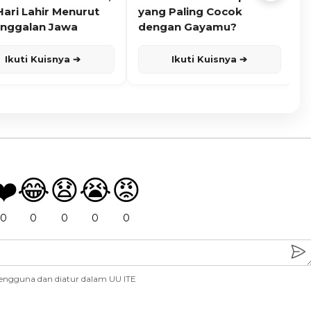
Hari Lahir Menurut
yang Paling Cocok
nggalan Jawa
dengan Gayamu?
Ikuti Kuisnya ➔
Ikuti Kuisnya ➔
❤️
😂
😧
😭
😡
0
0
0
0
0
engguna dan diatur dalam UU ITE