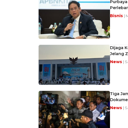
Purbaya
Perlebar
Bisnis
| 
Dijaga K
Jelang 
News
| 
Tiga Ja
Dokumen
News
| 