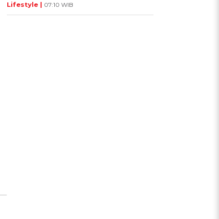
Lifestyle |
07:10 WIB