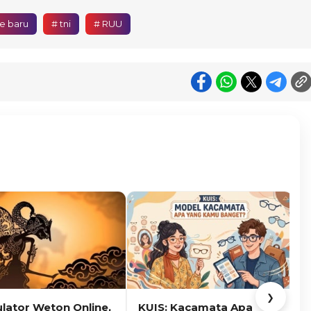
e baru
# tni
# RUU
❯
ulator Weton Online,
KUIS: Kacamata Apa
K