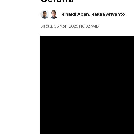
Rinaldi Aban
,
Rakha Arlyanto
Sabtu, 05 April 2025 | 16:02 WIB