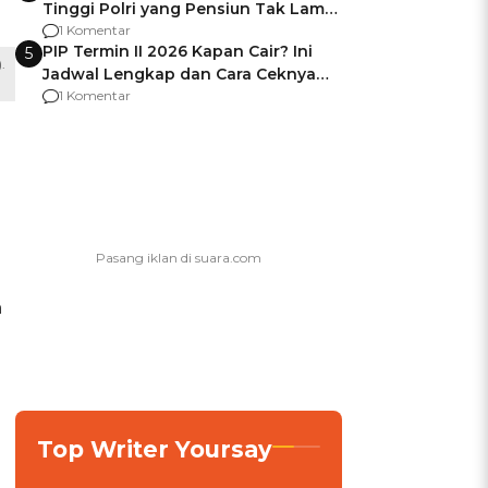
Tinggi Polri yang Pensiun Tak Lama
Usai Jadi Brigjen
1 Komentar
PIP Termin II 2026 Kapan Cair? Ini
5
.
Jadwal Lengkap dan Cara Ceknya
agar Dana Tidak Hangus!
1 Komentar
h
Top Writer Yoursay