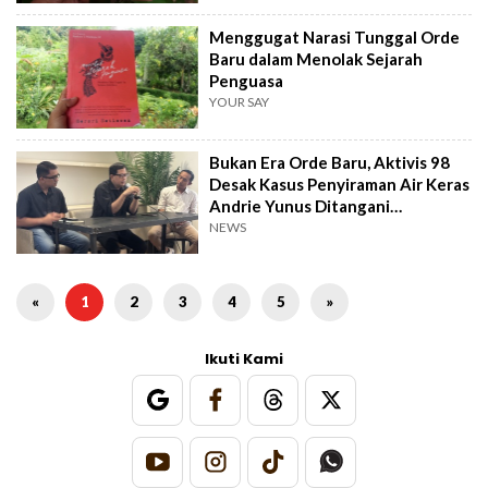
Menggugat Narasi Tunggal Orde
Baru dalam Menolak Sejarah
Penguasa
YOUR SAY
Bukan Era Orde Baru, Aktivis 98
Desak Kasus Penyiraman Air Keras
Andrie Yunus Ditangani
Transparan
NEWS
«
1
2
3
4
5
»
Ikuti Kami