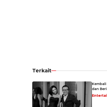
Terkait
Kembali 
dan Beri
Enterta