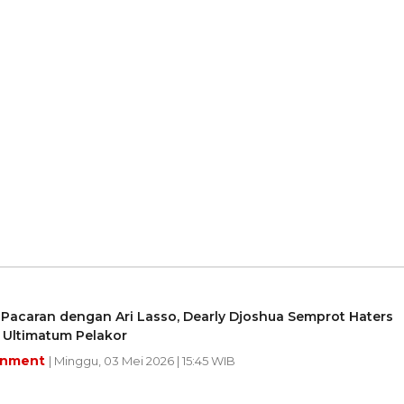
Pacaran dengan Ari Lasso, Dearly Djoshua Semprot Haters
 Ultimatum Pelakor
inment
| Minggu, 03 Mei 2026 | 15:45 WIB