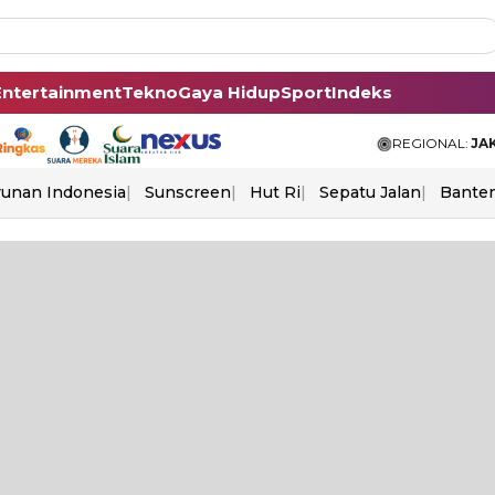
Entertainment
Tekno
Gaya Hidup
Sport
Indeks
REGIONAL:
JA
unan Indonesia
Sunscreen
Hut Ri
Sepatu Jalan
Bante