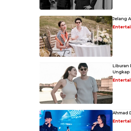
Jelang A
Enterta
Liburan 
Ungkap 
Enterta
Ahmad Dh
Enterta