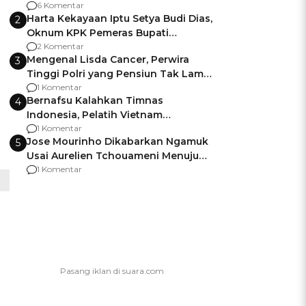
Gagalnya Negara Jamin Keamanan
6 Komentar
Harta Kekayaan Iptu Setya Budi Dias,
2
Oknum KPK Pemeras Bupati
Pemalang
2 Komentar
Mengenal Lisda Cancer, Perwira
3
Tinggi Polri yang Pensiun Tak Lama
Usai Jadi Brigjen
1 Komentar
Bernafsu Kalahkan Timnas
4
Indonesia, Pelatih Vietnam
Berencana Pakai Jimat di Pakansari
1 Komentar
Jose Mourinho Dikabarkan Ngamuk
5
Usai Aurelien Tchouameni Menuju
Manchester United
1 Komentar