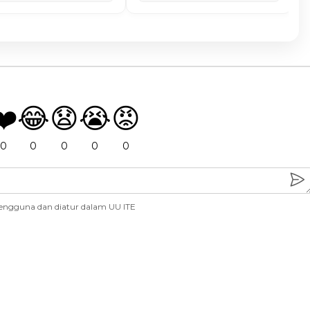
❤️
😂
😧
😭
😡
0
0
0
0
0
engguna dan diatur dalam UU ITE