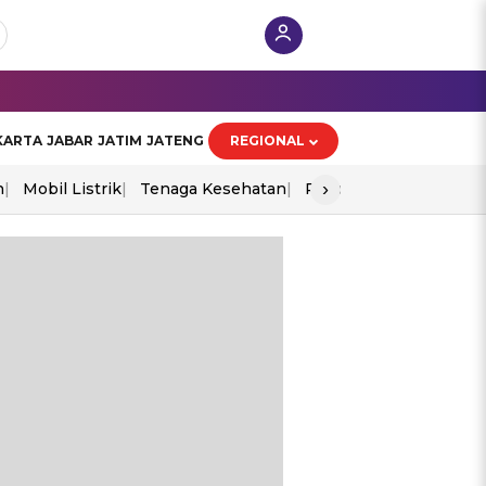
KARTA
JABAR
JATIM
JATENG
REGIONAL
›
n
Mobil Listrik
Tenaga Kesehatan
Piala Aff 2026
Ekono