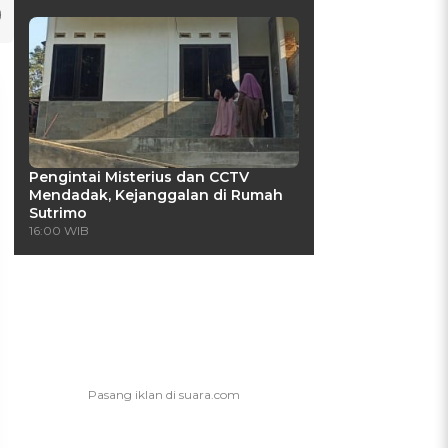
Pengintai Misterius dan CCTV
Mendadak, Kejanggalan di Rumah
Sutrimo
16:00 WIB
UIS: Sepatu Mana yang
KUIS: Seberapa Kenal
Cocok dengan
Kamu dengan Si Zodiak
Kepribadianmu?
Cancer?
Ikuti Kuisnya ➔
Ikuti Kuisnya ➔