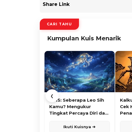
Share Link
CARI TAHU
Kumpulan Kuis Menarik
❮
KUIS: Seberapa Leo Sih
Kalk
Kamu? Mengukur
Cek 
Tingkat Percaya Diri dan
Pena
Karisma
Ikuti Kuisnya ➔