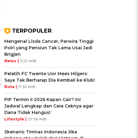
TERPOPULER
Mengenal Lisda Cancer, Perwira Tinggi
Polri yang Pensiun Tak Lama Usai Jadi
Brigjen
News |
11:22 WIB
Pelatih FC Twente Usir Mees Hilgers:
Saya Tak Berharap Dia Kembali ke Klub!
Bola |
17:39 WIB
PIP Termin II 2026 Kapan Cair? Ini
Jadwal Lengkap dan Cara Ceknya agar
Dana Tidak Hangus!
Lifestyle |
07:36 WIB
Skenario Timnas Indonesia Jika