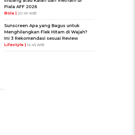
Imbang atau Kalah dari Vietnam di
Piala AFF 2026
Bola |
20:49 WIB
Sunscreen Apa yang Bagus untuk
Menghilangkan Flek Hitam di Wajah?
Ini 3 Rekomendasi sesuai Review
Lifestyle |
14:45 WIB