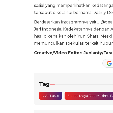
sosial yang memperlihatkan kedatanga
tersebut diketahui bernama Dearly De
Berdasarkan Instagramnya yaitu @dear
Jari Indonesia. Kedekatannya dengan A
hasil dikenalkan oleh Yuni Shara. Mes
memunculkan spekulasi terkait hubung
Creative/Video Editor: Junianty/Fara
Tag
# Ari Lasso
# Luna Maya Dan Maxime Bo