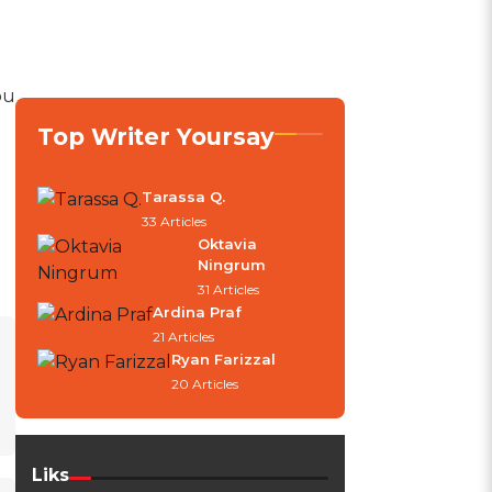
bu
Top Writer Yoursay
Tarassa Q.
33 Articles
Oktavia
Ningrum
31 Articles
Ardina Praf
21 Articles
Ryan Farizzal
20 Articles
Liks