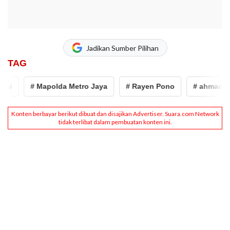
Jadikan Sumber Pilihan
TAG
ni
# Mapolda Metro Jaya
# Rayen Pono
# ahmad dh