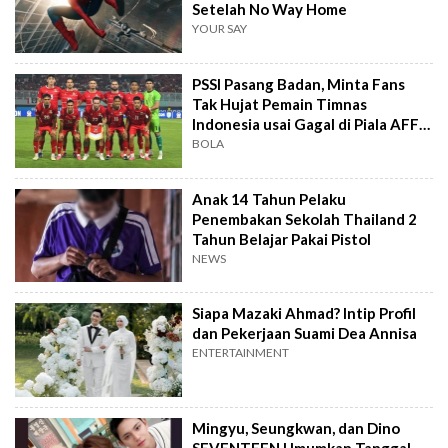
Setelah No Way Home
YOUR SAY
PSSI Pasang Badan, Minta Fans
Tak Hujat Pemain Timnas
Indonesia usai Gagal di Piala AFF
2026
BOLA
Anak 14 Tahun Pelaku
Penembakan Sekolah Thailand 2
Tahun Belajar Pakai Pistol
NEWS
Siapa Mazaki Ahmad? Intip Profil
dan Pekerjaan Suami Dea Annisa
ENTERTAINMENT
Mingyu, Seungkwan, dan Dino
SEVENTEEN Umumkan Tanggal