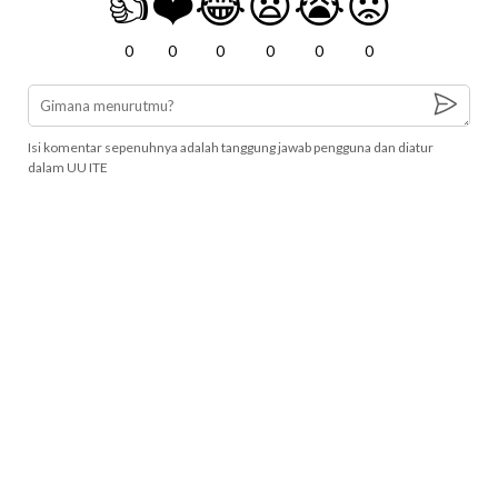
👍
❤️
😂
😧
😭
😡
0
0
0
0
0
0
Isi komentar sepenuhnya adalah tanggung jawab pengguna dan diatur
dalam UU ITE