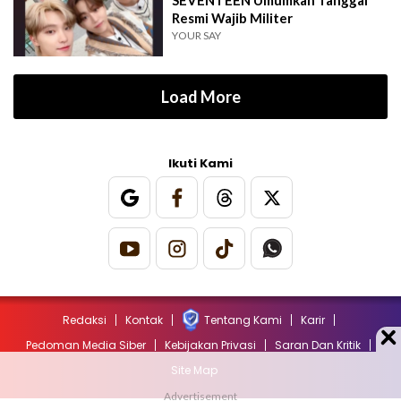
Resmi Wajib Militer
YOUR SAY
Load More
Ikuti Kami
Redaksi
Kontak
Tentang Kami
Karir
Pedoman Media Siber
Kebijakan Privasi
Saran Dan Kritik
Site Map