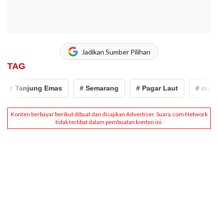
Jadikan Sumber Pilihan
TAG
# Tanjung Emas
# Semarang
# Pagar Laut
# cuaca 