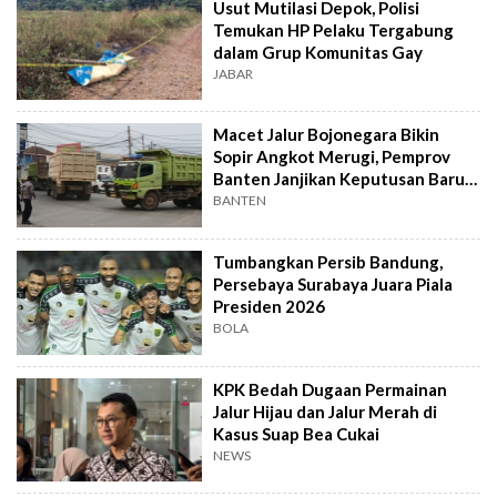
Usut Mutilasi Depok, Polisi
Temukan HP Pelaku Tergabung
dalam Grup Komunitas Gay
JABAR
Macet Jalur Bojonegara Bikin
Sopir Angkot Merugi, Pemprov
Banten Janjikan Keputusan Baru 4
Hari Lagi
BANTEN
Tumbangkan Persib Bandung,
Persebaya Surabaya Juara Piala
Presiden 2026
BOLA
KPK Bedah Dugaan Permainan
Jalur Hijau dan Jalur Merah di
Kasus Suap Bea Cukai
NEWS