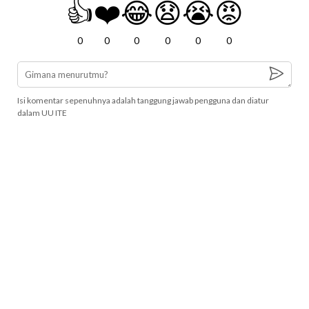
👍
❤️
😂
😧
😭
😡
0
0
0
0
0
0
Isi komentar sepenuhnya adalah tanggung jawab pengguna dan diatur
dalam UU ITE