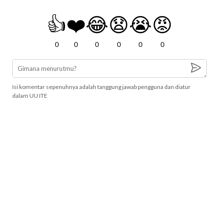
👍
❤️
😂
😧
😭
😡
0
0
0
0
0
0
Isi komentar sepenuhnya adalah tanggung jawab pengguna dan diatur
dalam UU ITE