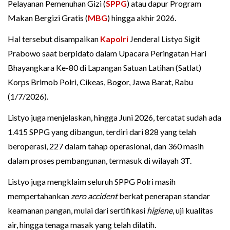
Pelayanan Pemenuhan Gizi (
SPPG
) atau dapur Program
Makan Bergizi Gratis (
MBG
) hingga akhir 2026.
Hal tersebut disampaikan
Kapolri
Jenderal Listyo Sigit
Prabowo saat berpidato dalam Upacara Peringatan Hari
Bhayangkara Ke-80 di Lapangan Satuan Latihan (Satlat)
Korps Brimob Polri, Cikeas, Bogor, Jawa Barat, Rabu
(1/7/2026).
Listyo juga menjelaskan, hingga Juni 2026, tercatat sudah ada
1.415 SPPG yang dibangun, terdiri dari 828 yang telah
beroperasi, 227 dalam tahap operasional, dan 360 masih
dalam proses pembangunan, termasuk di wilayah 3T.
Listyo juga mengklaim seluruh SPPG Polri masih
mempertahankan
zero accident
berkat penerapan standar
keamanan pangan, mulai dari sertifikasi
higiene
, uji kualitas
air, hingga tenaga masak yang telah dilatih.