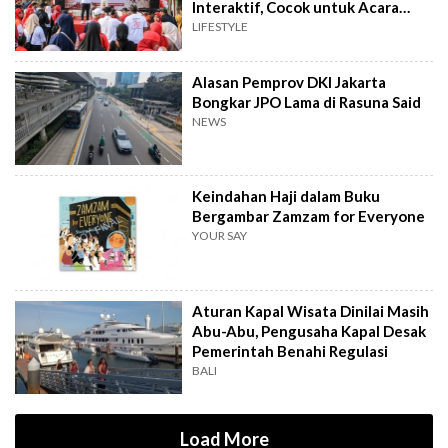
Interaktif, Cocok untuk Acara
Tingkat RT
LIFESTYLE
Alasan Pemprov DKI Jakarta
Bongkar JPO Lama di Rasuna Said
NEWS
Keindahan Haji dalam Buku
Bergambar Zamzam for Everyone
YOUR SAY
Aturan Kapal Wisata Dinilai Masih
Abu-Abu, Pengusaha Kapal Desak
Pemerintah Benahi Regulasi
BALI
Load More