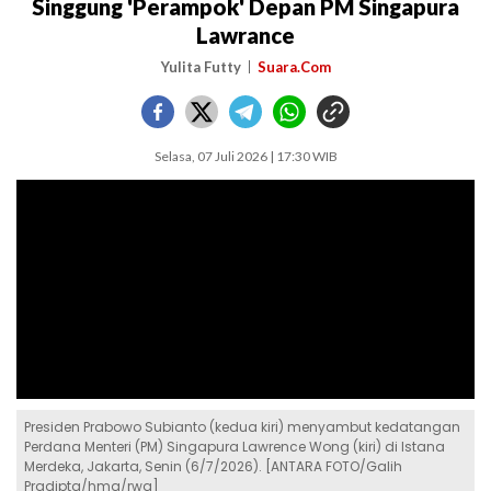
Singgung 'Perampok' Depan PM Singapura
Lawrance
Yulita Futty
Suara.Com
Selasa, 07 Juli 2026 | 17:30 WIB
Presiden Prabowo Subianto (kedua kiri) menyambut kedatangan
Perdana Menteri (PM) Singapura Lawrence Wong (kiri) di Istana
Merdeka, Jakarta, Senin (6/7/2026). [ANTARA FOTO/Galih
Pradipta/hma/rwa]