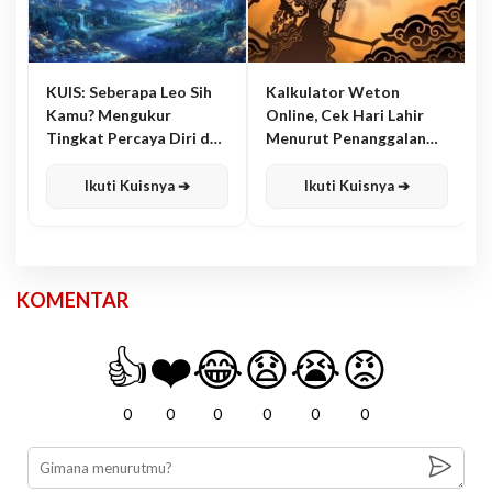
KUIS: Seberapa Leo Sih
Kalkulator Weton
Kamu? Mengukur
Online, Cek Hari Lahir
Tingkat Percaya Diri dan
Menurut Penanggalan
Karisma
Jawa
Ikuti Kuisnya ➔
Ikuti Kuisnya ➔
KOMENTAR
👍
❤️
😂
😧
😭
😡
0
0
0
0
0
0