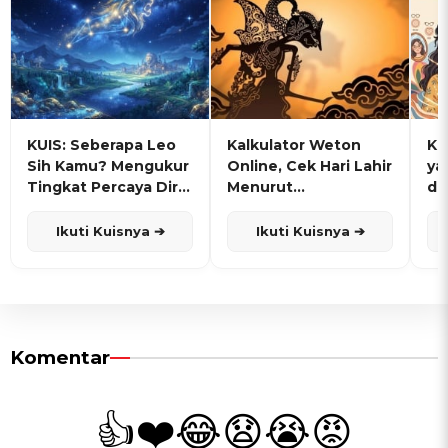
KUIS: Seberapa Leo
Kalkulator Weton
KU
Sih Kamu? Mengukur
Online, Cek Hari Lahir
ya
Tingkat Percaya Diri
Menurut
de
dan Karisma
Penanggalan Jawa
Ikuti Kuisnya ➔
Ikuti Kuisnya ➔
Komentar
👍
❤️
😂
😧
😭
😡