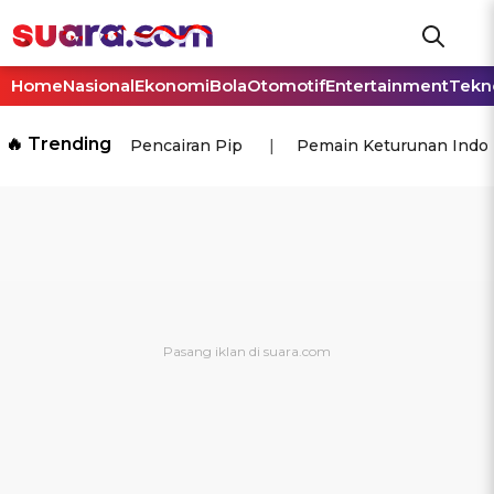
Home
Nasional
Ekonomi
Bola
Otomotif
Entertainment
Tekn
🔥 Trending
Pencairan Pip
Pemain Keturunan Indo