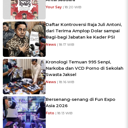
Your Say
| 18:20 WIB
Daftar Kontroversi Raja Juli Antoni,
dari Terima Amplop Dolar sampai
Bagi-bagi Jabatan ke Kader PSI
News
| 18:17 WIB
Kronologi Temuan 995 Senpi,
Narkoba dan VCD Porno di Sekolah
Swasta Jaksel
News
| 18:16 WIB
Bersenang-senang di Fun Expo
Asia 2026
Foto
| 18:13 WIB