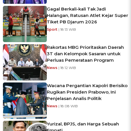
Gagal Berkali-kali Tak Jadi
Halangan, Ratusan Atlet Kejar Super
Tiket PB Djarum 2026
Sport
| 18:13 WIB
Rakortas MBG Prioritaskan Daerah
3T dan Kelompok Sasaran untuk
Perluas Pemerataan Program
News
| 18:12 WIB
Wacana Pergantian Kapolri Berisiko
Rugikan Presiden Prabowo, Ini
Penjelasan Analis Politik
News
| 18:08 WIB
Yurizal, BPJS, dan Harga Sebuah
Empati