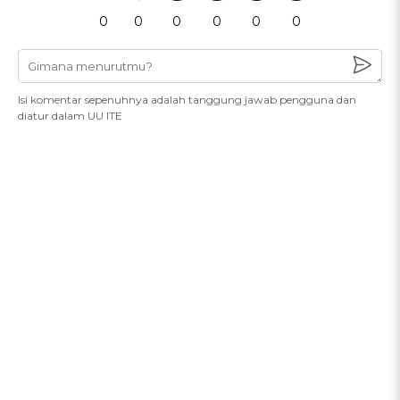
0
0
0
0
0
0
Isi komentar sepenuhnya adalah tanggung jawab pengguna dan
diatur dalam UU ITE