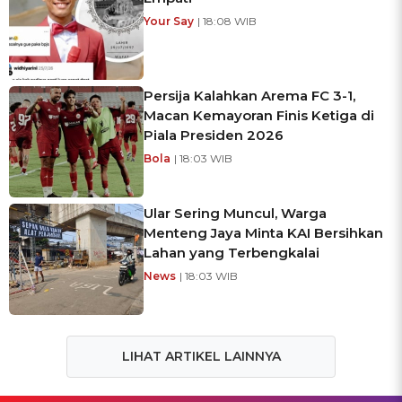
Your Say
| 18:08 WIB
Persija Kalahkan Arema FC 3-1,
Macan Kemayoran Finis Ketiga di
Piala Presiden 2026
Bola
| 18:03 WIB
Ular Sering Muncul, Warga
Menteng Jaya Minta KAI Bersihkan
Lahan yang Terbengkalai
News
| 18:03 WIB
LIHAT ARTIKEL LAINNYA