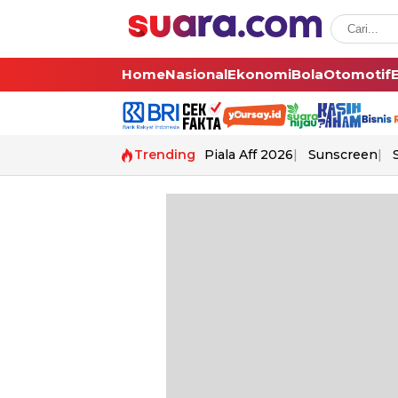
Home
Nasional
Ekonomi
Bola
Otomotif
Trending
Piala Aff 2026
Sunscreen