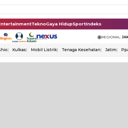
Entertainment
Tekno
Gaya Hidup
Sport
Indeks
REGIONAL:
JA
Shio
Kulkas
Mobil Listrik
Tenaga Kesehatan
Jatim
Pp