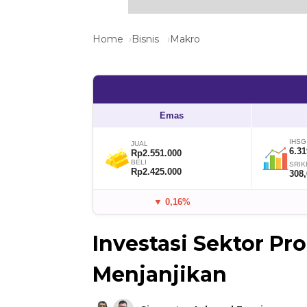
Home
Bisnis
Makro
Emas
IHSG
JUAL
6.31
Rp2.551.000
BELI
SRIK
Rp2.425.000
308
▼ 0,16%
Investasi Sektor Pr
Menjanjikan