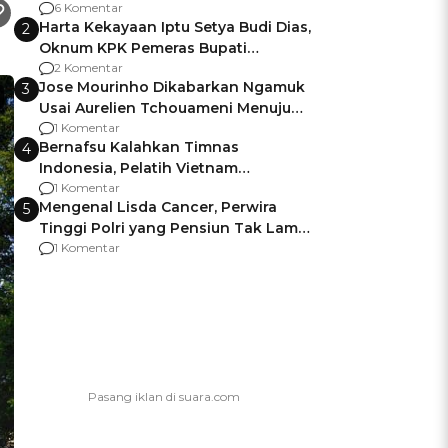
Gagalnya Negara Jamin Keamanan
6 Komentar
Harta Kekayaan Iptu Setya Budi Dias,
2
Oknum KPK Pemeras Bupati
Pemalang
2 Komentar
Jose Mourinho Dikabarkan Ngamuk
3
Usai Aurelien Tchouameni Menuju
Manchester United
1 Komentar
Bernafsu Kalahkan Timnas
4
Indonesia, Pelatih Vietnam
Berencana Pakai Jimat di Pakansari
1 Komentar
Mengenal Lisda Cancer, Perwira
5
Tinggi Polri yang Pensiun Tak Lama
Usai Jadi Brigjen
1 Komentar