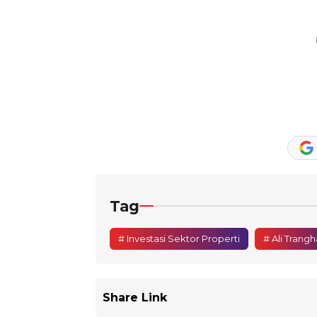
Tag
# Investasi Sektor Properti
# Ali Trang
Share Link