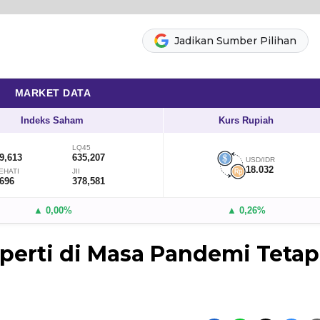
Jadikan Sumber Pilihan
MARKET DATA
Indeks Saham
Kurs Rupiah
LQ45
9,613
635,207
USD/IDR
18.032
EHATI
JII
,696
378,581
▲ 0,00%
▲ 0,26%
operti di Masa Pandemi Tetap