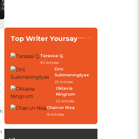
Top Writer Yoursay
Tarassa Q.
30 Articles
Dini
Sukmaningtyas
23 Articles
Oktavia
Ningrum
22 Articles
Chairun Nisa
ah
16 Articles
n